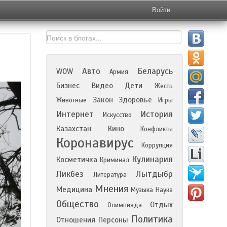
Войти
Авто
Беларусь
WOW
Армия
Бизнес
Видео
Дети
Жесть
Закон
Здоровье
Животные
Игры
Интернет
История
Искусство
Казахстан
Кино
Конфликты
Коронавирус
Коррупция
Кулинария
Косметичка
Криминал
Ликбез
Лытдыбр
Литература
Мнения
Медицина
Музыка
Наука
Общество
Отдых
Олимпиада
Политика
Отношения
Персоны