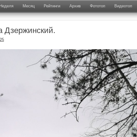
Неделя
Месяц
Рейтинги
Архив
Фототоп
Видеотоп
да Дзержинский.
025