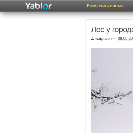
Разместить статью
Лес у горо
warptalon
—
08.08.2