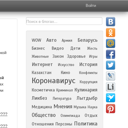
Войти
Авто
Беларусь
WOW
Армия
Бизнес
Видео
Дети
Жесть
ской
Закон
Здоровье
Животные
Игры
Интернет
История
Искусство
Казахстан
Кино
Конфликты
ой
Коронавирус
Коррупция
ах
Кулинария
Косметичка
ии
Криминал
Ликбез
Лытдыбр
Литература
Мнения
Медицина
Музыка
Наука
Общество
Отдых
Олимпиада
Политика
Отношения
Персоны