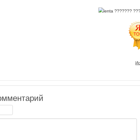
Ис
омментарий