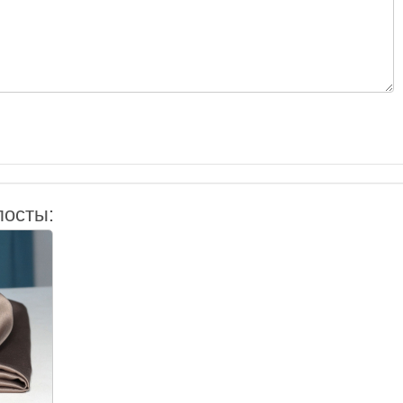
посты: