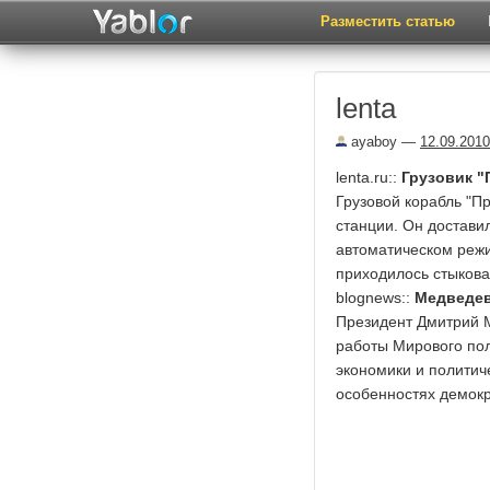
Разместить статью
lenta
ayaboy
—
12.09.2010
lenta.ru::
Грузовик "
Грузовой корабль "П
станции. Он достави
автоматическом режи
приходилось стыкова
blognews::
Медведев
Президент Дмитрий М
работы Мирового пол
экономики и политич
особенностях демокр