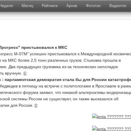
Неделя
Месяц
Рейтинги
Архив
Фототоп
Видеотоп
Прогресс" пристыковался к МКС
рогресс М-07М" успешно пристыковался к Международной космиче
л на МКС более 2,5 тонн различных грузов. Стыковка прошла в
ме. Два предыдущих грузовика из-за технических неполадок
ть вручную.
©
 : парламентская демократия стала бы для России катастроф
едведев в пятницу на встрече с политологами в Ярославле в рамк
итического форума заявил, что никакой альтернативы модернизац
еской системы России не существует, он также высказался об
атии для России.
©