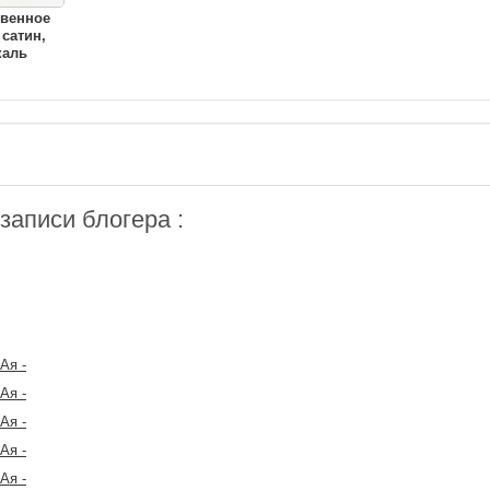
твенное
 сатин,
каль
аписи блогера :
Ая -
Ая -
Ая -
Ая -
Ая -