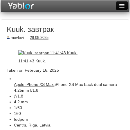
Разместить статью
Войти
Kuuk. завтрак
Неделя
mevlevi
—
28.08.2025
Месяц
Рейтинги
11:41:43 Kuuk.
Архив
Taken on February 16, 2025
Фототоп
Apple iPhone XS Max
,iPhone XS Max back dual camera
Видеотоп
4.25mm f/1.8
ƒ/1.8
4.2 mm
1/60
160
fudporn
Centrs, Rīga, Latvia