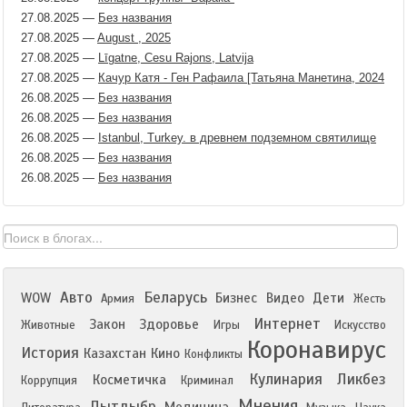
27.08.2025
—
Без названия
27.08.2025
—
August , 2025
27.08.2025
—
Līgatne, Cesu Rajons, Latvija
27.08.2025
—
Качур Катя - Ген Рафаила [Татьяна Манетина, 2024
26.08.2025
—
Без названия
26.08.2025
—
Без названия
26.08.2025
—
Istanbul, Turkey. в древнем подземном святилище
26.08.2025
—
Без названия
26.08.2025
—
Без названия
Авто
Беларусь
WOW
Бизнес
Видео
Дети
Армия
Жесть
Интернет
Закон
Здоровье
Животные
Игры
Искусство
Коронавирус
История
Казахстан
Кино
Конфликты
Кулинария
Ликбез
Косметичка
Коррупция
Криминал
Мнения
Лытдыбр