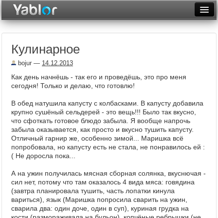
Разместить статью
Войти
Кулинарное
Неделя
bojur
—
14.12.2013
Месяц
Как день начнёшь - так его и проведёшь, это про меня
сегодня! Только и делаю, что готовлю!
Рейтинги
В обед натушила капусту с колбасками. В капусту добавила
Архив
крупно сушёный сельдерей - это вещь!!! Было так вкусно,
что сфоткать готовое блюдо забыла. Я вообще напрочь
Фототоп
забыла оказывается, как просто и вкусно тушить капусту.
Отличный гарнир же, особенно зимой... Маришка всё
Видеотоп
попробовала, но капусту есть не стала, не понравилось ей :
( Не доросла пока...
А на ужин получилась мясная сборная солянка, вкуснючая -
сил нет, потому что там оказалось 4 вида мяса: говядина
(завтра планировала тушить, часть лопатки кинула
вариться), язык (Маришка попросила сварить на ужин,
сварила два: один доче, один в суп), куриная грудка на
кости (размораживала на бульон), копчёные ребрышки (не