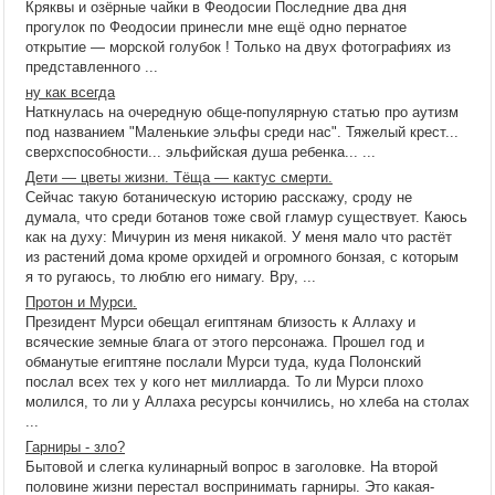
Кряквы и озёрные чайки в Феодосии Последние два дня
прогулок по Феодосии принесли мне ещё одно пернатое
открытие — морской голубок ! Только на двух фотографиях из
представленного ...
ну как всегда
Наткнулась на очередную обще-популярную статью про аутизм
под названием "Маленькие эльфы среди нас". Тяжелый крест...
сверхспособности... эльфийская душа ребенка... ...
Дети — цветы жизни. Тёща — кактус смерти.
Сейчас такую ботаническую историю расскажу, сроду не
думала, что среди ботанов тоже свой гламур существует. Каюсь
как на духу: Мичурин из меня никакой. У меня мало что растёт
из растений дома кроме орхидей и огромного бонзая, с которым
я то ругаюсь, то люблю его нимагу. Вру, ...
Протон и Мурси.
Президент Мурси обещал египтянам близость к Аллаху и
всяческие земные блага от этого персонажа. Прошел год и
обманутые египтяне послали Мурси туда, куда Полонский
послал всех тех у кого нет миллиарда. То ли Мурси плохо
молился, то ли у Аллаха ресурсы кончились, но хлеба на столах
...
Гарниры - зло?
Бытовой и слегка кулинарный вопрос в заголовке. На второй
половине жизни перестал воспринимать гарниры. Это какая-