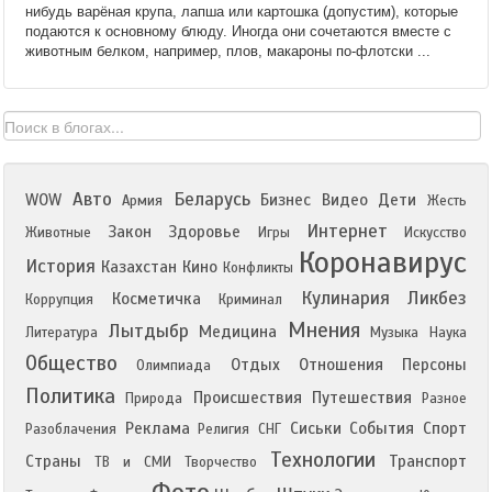
нибудь варёная крупа, лапша или картошка (допустим), которые
подаются к основному блюду. Иногда они сочетаются вместе с
животным белком, например, плов, макароны по-флотски ...
Авто
Беларусь
WOW
Бизнес
Видео
Дети
Армия
Жесть
Интернет
Закон
Здоровье
Животные
Игры
Искусство
Коронавирус
История
Казахстан
Кино
Конфликты
Кулинария
Ликбез
Косметичка
Коррупция
Криминал
Мнения
Лытдыбр
Медицина
Литература
Музыка
Наука
Общество
Отдых
Отношения
Персоны
Олимпиада
Политика
Происшествия
Путешествия
Природа
Разное
Реклама
Сиськи
События
Спорт
Разоблачения
Религия
СНГ
Технологии
Страны
Транспорт
ТВ и СМИ
Творчество