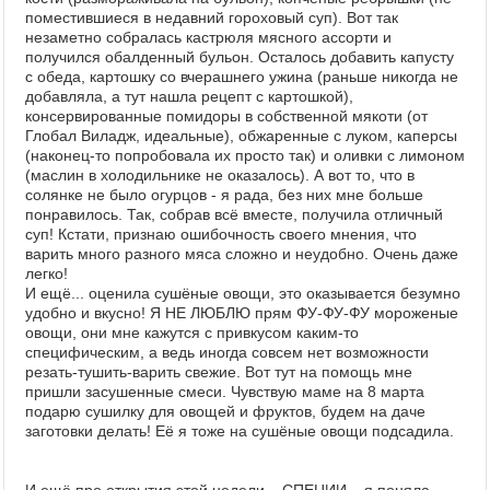
поместившиеся в недавний гороховый суп). Вот так
незаметно собралась кастрюля мясного ассорти и
получился обалденный бульон. Осталось добавить капусту
с обеда, картошку со вчерашнего ужина (раньше никогда не
добавляла, а тут нашла рецепт с картошкой),
консервированные помидоры в собственной мякоти (от
Глобал Виладж, идеальные), обжаренные с луком, каперсы
(наконец-то попробовала их просто так) и оливки с лимоном
(маслин в холодильнике не оказалось). А вот то, что в
солянке не было огурцов - я рада, без них мне больше
понравилось. Так, собрав всё вместе, получила отличный
суп! Кстати, признаю ошибочность своего мнения, что
варить много разного мяса сложно и неудобно. Очень даже
легко!
И ещё... оценила сушёные овощи, это оказывается безумно
удобно и вкусно! Я НЕ ЛЮБЛЮ прям ФУ-ФУ-ФУ мороженые
овощи, они мне кажутся с привкусом каким-то
специфическим, а ведь иногда совсем нет возможности
резать-тушить-варить свежие. Вот тут на помощь мне
пришли засушенные смеси. Чувствую маме на 8 марта
подарю сушилку для овощей и фруктов, будем на даче
заготовки делать! Её я тоже на сушёные овощи подсадила.