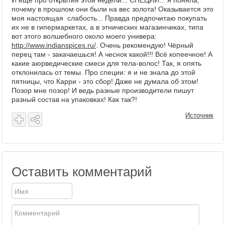
И ещё про открытия этой недели... СПЕЦИИ... я поняла,
почему в прошлом они были на вес золота! Оказывается это
моя настоящая слабость... Правда предпочитаю покупать
их не в гипермаркетах, а в этнических магазинчиках, типа
вот этого волшебного около моего универа:
http://www.indianspices.ru/
. Очень рекомендую! Чёрный
перец там - закачаешься! А чеснок какой!!! Всё копеечное! А
какие аюрведические смеси для тела-волос! Так, я опять
отклонилась от темы. Про специи: я и не знала до этой
пятницы, что Карри - это сбор! Даже не думала об этом!
Позор мне позор! И ведь разные производители пишут
разный состав на упаковках! Как так?!
Источник
Оставить комментарий