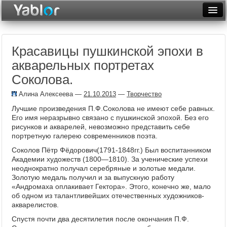
Разместить статью
Войти
Красавицы пушкинской эпохи в
Неделя
акварельных портретах
Месяц
Соколова.
Рейтинги
Алина Алексеева
—
21.10.2013
—
Творчество
Лучшие произведения П.Ф.Соколова не имеют себе равных.
Архив
Его имя неразрывно связано с пушкинской эпохой. Без его
рисунков и акварелей, невозможно представить себе
Фототоп
портретную галерею современников поэта.
Соколов Пётр Фёдорович(1791-1848гг.) Был воспитанником
Видеотоп
Академии художеств (1800—1810). За ученические успехи
неоднократно получал серебряные и золотые медали.
Золотую медаль получил и за выпускную работу
«Андромаха оплакивает Гектора». Этого, конечно же, мало
об одном из талантливейших отечественных художников-
акварелистов.
Спустя почти два десятилетия после окончания П.Ф.