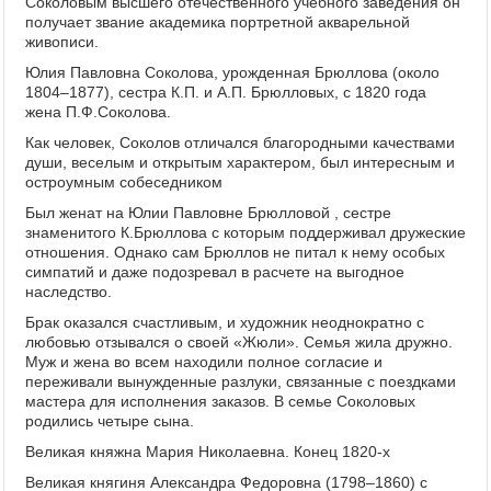
Соколовым высшего отечественного учебного заведения он
получает звание академика портретной акварельной
живописи.
Юлия Павловна Соколова, урожденная Брюллова (около
1804–1877), сестра К.П. и А.П. Брюлловых, с 1820 года
жена П.Ф.Соколова.
Как человек, Соколов отличался благородными качествами
души, веселым и открытым характером, был интересным и
остроумным собеседником
Был женат на Юлии Павловне Брюлловой , сестре
знаменитого К.Брюллова с которым поддерживал дружеские
отношения. Однако сам Брюллов не питал к нему особых
симпатий и даже подозревал в расчете на выгодное
наследство.
Брак оказался счастливым, и художник неоднократно с
любовью отзывался о своей «Жюли». Семья жила дружно.
Муж и жена во всем находили полное согласие и
переживали вынужденные разлуки, связанные с поездками
мастера для исполнения заказов. В семье Соколовых
родились четыре сына.
Великая княжна Мария Николаевна. Конец 1820-х
Великая княгиня Александра Федоровна (1798–1860) с