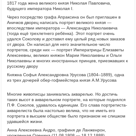
1817 года жена великого князя Николая Павловича,
будущего императора Николая I.
Через посредство
графа Апраксина
он был приглашен в
Аничков дворец
написать портрет великого князя —
впоследствии императора — Александра Николаевича
(тогда ещё трехлетнего ребёнка). Этот портрет очень
удался Соколову и доставил ему целый ряд новых заказов
от двора. Он написал для него значительное число
портретов, среди них — портрет
Императрицы Елизаветы
Алексеевны
, великих княжон
Марии Николаевны
и
Ольги
Николаевны
и многих иностранных принцев, приезжавших к
русскому двору
Княжна Софья Александровна Урусова (1804–1889), одна
из трех дочерей обер-гофмейстера князя А.М.Урусова
Многие живописцы занимались акварелью. Но достичь
таких высот в акварельном портрете, на которые поднялся
П.Ф. Соколов, удавалось единицам. Его слава портретиста-
акварелиста была настолько велика, что не иметь его
портрета в высшем обществе было признаком не слишком
удавшейся жизни.
Анна Алексеевна Андро, графиня де Ланженрон,
урожденная Оленина (11.08.1808 — 18.12.1888)