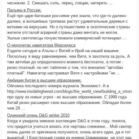
чесноком. 2. Смешать соль, перец, специи, натереть ...
Пальмы в России.
Ещё при царе-батюшке россияне уже знали, что где-то далеко-
далеко, в волшебных тропиках растут удивительные деревья с
ветками на верхушке. Но о путешествиях в экзотические страны
жители отсталой аграрной страны даже мечтать не могли.
Ушлые светописцы почувствовали коммерческий потенциал ...
О недочетах навигатора Мерседеса
Ездили сегодня в Альпы с Витей и Ирой на нашей машине.
Поскольку я веду равномернее, чем Витя, я захотела за руль. А
там автобан до определенного момента бесплатно, а потом -
резко платный, но нет табличек о том, что внезапно "автобан
платный". Навигатор настраивал Витя с настройками "не ...
Амбиции Китая в высшем образовании.
Обложка последнего номера журнала Экономист: А в
http://www.insidehighered.com/blogs/the_world_view/building_a_strong_
про одну из новых угроз - их высшее образование. С 1999 года
Китай резко расширил свое высшее образование. Обладая более
чем 29 ...
Одинокий олень D&G winter 2010
Когда я увидела зимнюю коллекцию D&G в этом году, поняла,
что придется учиться вязать эти чертовы снежинки... Мой свитер
очень далек от оригинала получился, олень всего один, да и тот
вышитый :) Конструкция снова из книжки Циммерман, на этот раз