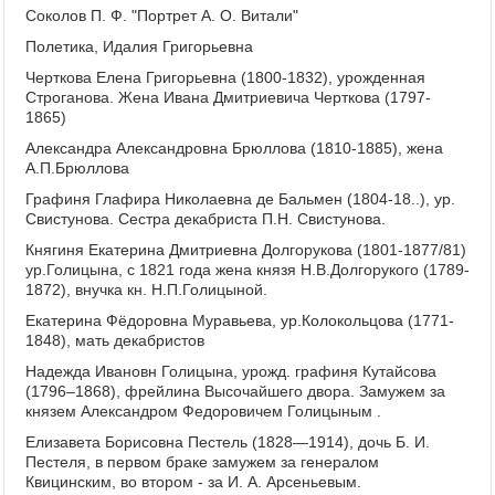
Соколов П. Ф. "Портрет А. О. Витали"
Полетика, Идалия Григорьевна
Черткова Елена Григорьевна (1800-1832), урожденная
Строганова. Жена Ивана Дмитриевича Черткова (1797-
1865)
Александра Александровна Брюллова (1810-1885), жена
А.П.Брюллова
Графиня Глафира Николаевна де Бальмен (1804-18..), ур.
Свистунова. Сестра декабриста П.Н. Свистунова.
Княгиня Екатерина Дмитриевна Долгорукова (1801-1877/81)
ур.Голицына, с 1821 года жена князя Н.В.Долгорукого (1789-
1872), внучка кн. Н.П.Голицыной.
Екатерина Фёдоровна Муравьева, ур.Колокольцова (1771-
1848), мать декабристов
Надежда Ивановн Голицына, урожд. графиня Кутайсова
(1796–1868), фрейлина Высочайшего двора. Замужем за
князем Александром Федоровичем Голицыным .
Елизавета Борисовна Пестель (1828—1914), дочь Б. И.
Пестеля, в первом браке замужем за генералом
Квицинским, во втором - за И. А. Арсеньевым.