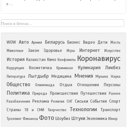
с ...
Авто
Беларусь
WOW
Бизнес
Видео
Дети
Армия
Жесть
Интернет
Закон
Здоровье
Животные
Игры
Искусство
Коронавирус
История
Казахстан
Кино
Конфликты
Кулинария
Ликбез
Косметичка
Коррупция
Криминал
Мнения
Лытдыбр
Медицина
Литература
Музыка
Наука
Общество
Отдых
Отношения
Персоны
Олимпиада
Политика
Происшествия
Путешествия
Природа
Разное
Реклама
Сиськи
События
Спорт
Разоблачения
Религия
СНГ
Технологии
Страны
Транспорт
ТВ и СМИ
Творчество
Фото
Штуки
Шоубиз
Экономика
Троллинг
Финансы
Юмор