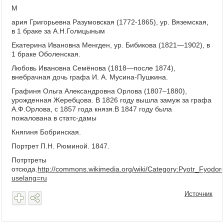
М
ария Григорьевна Разумовская (1772-1865), ур. Вяземская,
в 1 браке за А.Н.Голицыным
Екатерина Ивановна Менгден, ур. Бибикова (1821—1902), в
1 браке Оболенская.
Любовь Ивановна Семёнова (1818—после 1874),
внебрачная дочь графа И. А. Мусина-Пушкина.
Графиня Ольга Александровна Орлова (1807–1880),
урожденная Жеребцова. В 1826 году вышла замуж за графа
А.Ф.Орлова, с 1857 года князя.В 1847 году была
пожалована в статс-дамы
Княгиня Бобринская.
Портрет П.Н. Рюминой. 1847.
Потртреты
отсюда.
http://commons.wikimedia.org/wiki/Category:Pyotr_Fyodor
uselang=ru
Источник