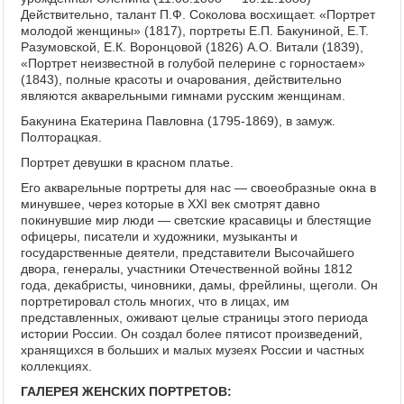
Действительно, талант П.Ф. Соколова восхищает. «Портрет
молодой женщины» (1817), портреты Е.П. Бакуниной, Е.Т.
Разумовской, Е.К. Воронцовой (1826) А.О. Витали (1839),
«Портрет неизвестной в голубой пелерине с горностаем»
(1843), полные красоты и очарования, действительно
являются акварельными гимнами русским женщинам.
Бакунина Екатерина Павловна (1795-1869), в замуж.
Полторацкая.
Портрет девушки в красном платье.
Его акварельные портреты для нас — своеобразные окна в
минувшее, через которые в XXI век смотрят давно
покинувшие мир люди — светские красавицы и блестящие
офицеры, писатели и художники, музыканты и
государственные деятели, представители Высочайшего
двора, генералы, участники Отечественной войны 1812
года, декабристы, чиновники, дамы, фрейлины, щеголи. Он
портретировал столь многих, что в лицах, им
представленных, оживают целые страницы этого периода
истории России. Он создал более пятисот произведений,
хранящихся в больших и малых музеях России и частных
коллекциях.
ГАЛЕРЕЯ ЖЕНСКИХ ПОРТРЕТОВ: