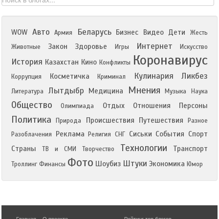
Авто
Беларусь
WOW
Бизнес
Видео
Дети
Армия
Жесть
Интернет
Закон
Здоровье
Животные
Игры
Искусство
Коронавирус
История
Казахстан
Кино
Конфликты
Кулинария
Ликбез
Косметичка
Коррупция
Криминал
Мнения
Лытдыбр
Медицина
Литература
Музыка
Наука
Общество
Отдых
Отношения
Персоны
Олимпиада
Политика
Происшествия
Путешествия
Природа
Разное
Реклама
Сиськи
События
Спорт
Разоблачения
Религия
СНГ
Технологии
Страны
Транспорт
ТВ и СМИ
Творчество
Фото
Штуки
Шоубиз
Экономика
Троллинг
Финансы
Юмор