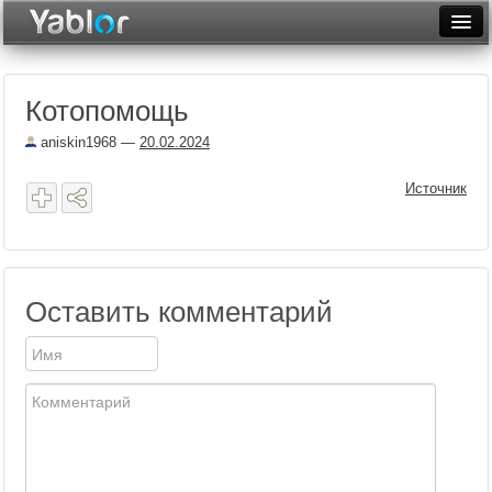
Разместить статью
Войти
Котопомощь
Неделя
aniskin1968
—
20.02.2024
Месяц
Источник
Рейтинги
Архив
Фототоп
Оставить комментарий
Видеотоп