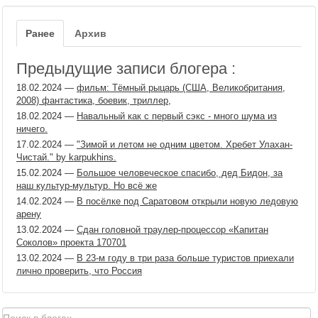
Ранее
Архив
Предыдущие записи блогера :
18.02.2024
—
фильм: Тёмный рыцарь (США, Великобритания,
2008) фантастика, боевик, триллер,
18.02.2024
—
Навальный как с первый сэкс - много шума из
ничего.
17.02.2024
—
"Зимой и летом не одним цветом. Хребет Улахан-
Чистай." by karpukhins.
15.02.2024
—
Большое человеческое спасибо, дед Бидон, за
наш культур-мультур. Но всё же
14.02.2024
—
В посёлке под Саратовом открыли новую ледовую
арену
13.02.2024
—
Сдан головной траулер-процессор «Капитан
Соколов» проекта 170701
13.02.2024
—
В 23-м году в три раза больше туристов приехали
лично проверить, что Россия