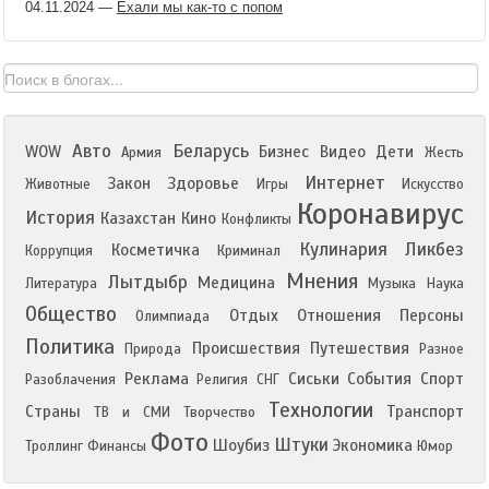
04.11.2024
—
Ехали мы как-то с попом
Авто
Беларусь
WOW
Бизнес
Видео
Дети
Армия
Жесть
Интернет
Закон
Здоровье
Животные
Игры
Искусство
Коронавирус
История
Казахстан
Кино
Конфликты
Кулинария
Ликбез
Косметичка
Коррупция
Криминал
Мнения
Лытдыбр
Медицина
Литература
Музыка
Наука
Общество
Отдых
Отношения
Персоны
Олимпиада
Политика
Происшествия
Путешествия
Природа
Разное
Реклама
Сиськи
События
Спорт
Разоблачения
Религия
СНГ
Технологии
Страны
Транспорт
ТВ и СМИ
Творчество
Фото
Штуки
Шоубиз
Экономика
Троллинг
Финансы
Юмор