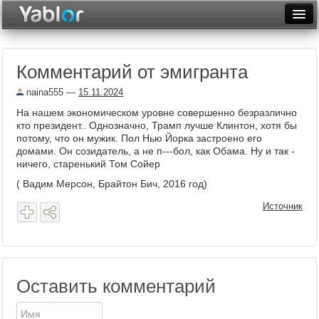
Разместить статью
Войти
Комментарий от эмигранта
Неделя
naina555
—
15.11.2024
Месяц
На нашем экономическом уровне совершенно безразлично
кто президент.. Однозначно, Трамп лучше Клинтон, хотя бы
Рейтинги
потому, что он мужик. Пол Нью Йорка застроено его
домами. Он созидатель, а не п---бол, как Обама. Ну и так -
Архив
ничего, старенький Том Сойер
( Вадим Мерсон, Брайтон Бич, 2016 год)
Фототоп
Источник
Видеотоп
Оставить комментарий