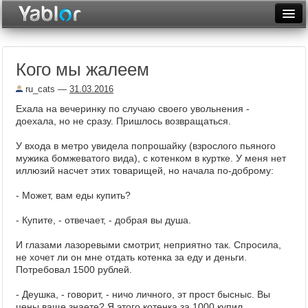
Разместить статью
Войти
Кого мы жалеем
Неделя
ru_cats
—
31.03.2016
Месяц
Ехала на вечеринку по случаю своего увольнения -
доехала, но не сразу. Пришлось возвращаться.
Рейтинги
У входа в метро увидела попрошайку (взрослого пьяного
Архив
мужика бомжеватого вида), с котенком в куртке. У меня нет
иллюзий насчет этих товарищей, но начала по-доброму:
Фототоп
- Может, вам еды купить?
Видеотоп
- Купите, - отвечает, - добрая вы душа.
И глазами лазоревыми смотрит, неприятно так. Спросила,
не хочет ли он мне отдать котенка за еду и деньги.
Потребовал 1500 рублей.
- Деушка, - говорит, - ничо личного, эт прост бысныс. Вы
цены ваще знаете? Я этого котенка за 1000 купил.