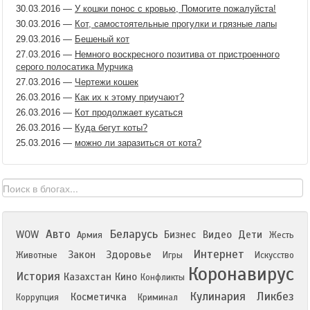
30.03.2016
—
У кошки понос с кровью, Помогите пожалуйста!
30.03.2016
—
Кот, самостоятельные прогулки и грязные лапы
29.03.2016
—
Бешеный кот
27.03.2016
—
Немного воскресного позитива от пристроенного
серого полосатика Мурчика
27.03.2016
—
Чертежи кошек
26.03.2016
—
Как их к этому приучают?
26.03.2016
—
Кот продолжает кусаться
26.03.2016
—
Куда бегут коты?
25.03.2016
—
можно ли заразиться от кота?
Авто
Беларусь
WOW
Бизнес
Видео
Дети
Армия
Жесть
Интернет
Закон
Здоровье
Животные
Игры
Искусство
Коронавирус
История
Казахстан
Кино
Конфликты
Кулинария
Ликбез
Косметичка
Коррупция
Криминал