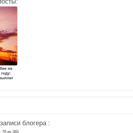
посты:
бие на
 году:
выплат
аписи блогера :
: 78 из 365