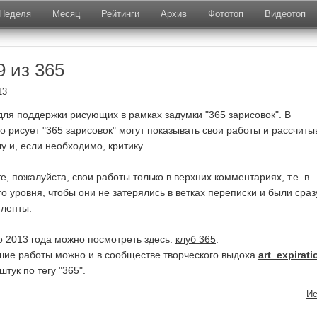
Неделя
Месяц
Рейтинги
Архив
Фототоп
Видеотоп
9 из 365
13
для поддержки рисующих в рамках задумки "365 зарисовок". В
о рисует "365 зарисовок" могут показывать свои работы и рассчиты
у и, если необходимо, критику.
, пожалуйста, свои работы только в верхних комментариях, т.е. в
о уровня, чтобы они не затерялись в ветках переписки и были сраз
 ленты.
го 2013 года можно посмотреть здесь:
клуб 365
.
шие работы можно и в сообществе творческого выдоха
art_expirati
тук по тегу "365".
Ис