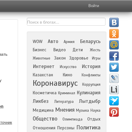
Войти
Авто
Беларусь
WOW
Армия
Бизнес
Видео
Дети
Жесть
вать
Закон
Здоровье
Животные
Игры
Интернет
История
Искусство
Казахстан
Кино
Конфликты
у
Коронавирус
Коррупция
Кулинария
Косметичка
Криминал
Ликбез
Лытдыбр
Литература
on
Мнения
Медицина
Музыка
Наука
Общество
Отдых
Олимпиада
точник
Политика
Отношения
Персоны