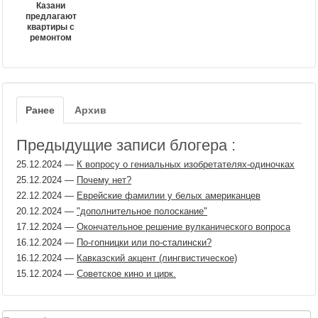
Казани
предлагают
квартиры с
ремонтом
Ранее
Архив
Предыдущие записи блогера :
25.12.2024
—
К вопросу о гениальных изобретателях-одиночках
25.12.2024
—
Почему нет?
22.12.2024
—
Еврейские фамилии у белых американцев
20.12.2024
—
"дополнительное полоскание"
17.12.2024
—
Окончательное решение вулканического вопроса
16.12.2024
—
По-гопницки или по-сталински?
16.12.2024
—
Кавказский акцент (лингвистическое)
15.12.2024
—
Советское кино и цирк.