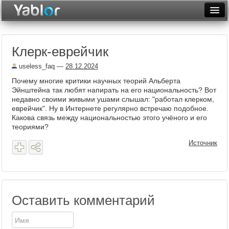
Разместить статью
Войти
Клерк-еврейчик
Неделя
useless_faq
—
28.12.2024
Месяц
Почему многие критики научных теорий Альберта
Эйнштейна так любят напирать на его национальность? Вот
Рейтинги
недавно своими живыми ушами слышал: "работал клерком,
еврейчик". Ну в Интернете регулярно встречаю подобное.
Архив
Какова связь между национальностью этого учёного и его
теориями?
Фототоп
Источник
Видеотоп
Оставить комментарий