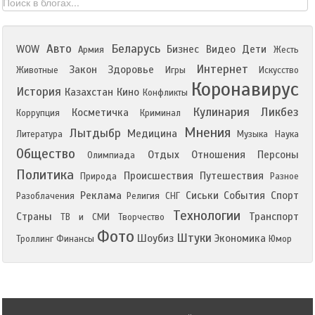
Авто
Беларусь
WOW
Бизнес
Видео
Дети
Армия
Жесть
Интернет
Закон
Здоровье
Животные
Игры
Искусство
Коронавирус
История
Казахстан
Кино
Конфликты
Кулинария
Ликбез
Косметичка
Коррупция
Криминал
Мнения
Лытдыбр
Медицина
Литература
Музыка
Наука
Общество
Отдых
Отношения
Персоны
Олимпиада
Политика
Происшествия
Путешествия
Природа
Разное
Реклама
Сиськи
События
Спорт
Разоблачения
Религия
СНГ
Технологии
Страны
Транспорт
ТВ и СМИ
Творчество
Фото
Штуки
Шоубиз
Экономика
Троллинг
Финансы
Юмор