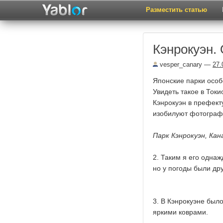
Разместить статью
Кэнрокуэн.
vesper_canary
—
27.
Японские парки особ
Увидеть такое в Токи
Кэнрокуэн в префект
изобилуют фотограф
Парк Кэнрокуэн, Кан
2. Таким я его одна
но у погоды были др
3. В Кэнрокуэне было
яркими коврами.