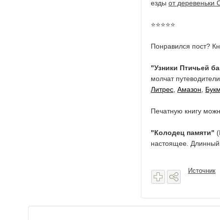
езды
от деревеньки 
⭐️⭐️⭐️⭐️⭐️
Понравился пост? Кн
"Узники Птичьей б
молчат путеводители
Литрес
,
Амазон
,
Бук
Печатную книгу можно
"Колодец памяти"
(
настоящее. Длинный 
Источник