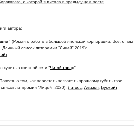
Сиракаваго, о которой я писала в предыдущем посте
.
иги автора:
ашни"
(Роман о работе в большой японской корпорации. Все, о чем
. Длинный список литпремии "Лицей" 2019):
мейт
 купить в книжной сети "
Читай-город
"
Повесть о том, как перестать позволять прошлому губить твое
список литпремии "Лицей" 2020):
Литрес
,
Амазон
,
Букмейт