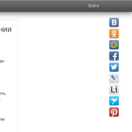
Войти
онии
ды
ить,
.
млю