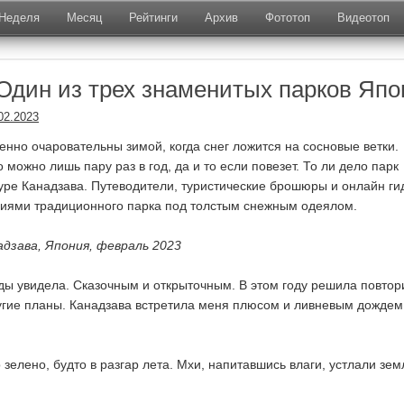
Неделя
Месяц
Рейтинги
Архив
Фототоп
Видеотоп
 Один из трех знаменитых парков Яп
02.2023
енно очаровательны зимой, когда снег ложится на сосновые ветки.
о можно лишь пару раз в год, да и то если повезет. То ли дело парк
уре Канадзава. Путеводители, туристические брошюры и онлайн ги
иями традиционного парка под толстым снежным одеялом.
адзава, Япония, февраль 2023
жды увидела. Сказочным и открыточным. В этом году решила повтор
угие планы. Канадзава встретила меня плюсом и ливневым дождем
 зелено, будто в разгар лета. Мхи, напитавшись влаги, устлали зе