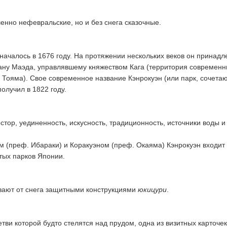
енно нефевральские, но и без снега сказочные.
 началось в 1676 году. На протяжении нескольких веков он принад
ану Маэда, управлявшему княжеством Кага (территория современ
 Тояма). Свое современное название Кэнрокуэн (или парк, сочета
получил в 1822 году.
остор, уединенность, искусность, традиционность, источники воды и
м (преф. Ибараки) и Коракуэном (преф. Окаяма) Кэнрокуэн входит 
тых парков Японии.
вают от снега защитными конструкциями
юкицури
.
етви которой будто стелятся над прудом, одна из визитных карточек