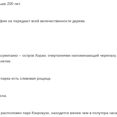
ьше 200 лет.
афии не передают всей величественности дерева.
асумигаикэ -- остров Хораи, очертаниями напоминающий черепаху.
летие.
 парка есть сливовая рощица.
сна.
е расположен парк Кэнрокуэн, находится менее чем в полутора час