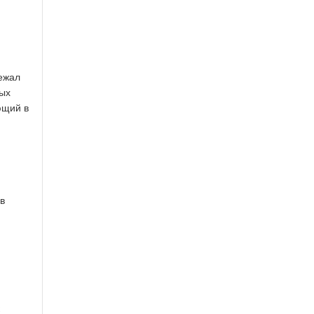
лежал
ных
ющий в
в