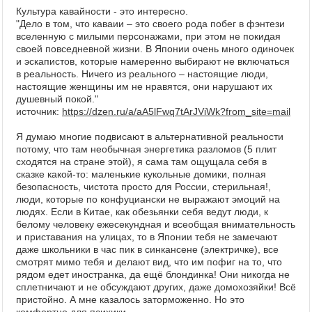
Культура кавайности - это интересно.
"Дело в том, что каваии – это своего рода побег в фэнтези
вселенную с милыми персонажами, при этом не покидая
своей повседневной жизни. В Японии очень много одиночек
и эскапистов, которые намеренно выбирают не включаться
в реальность. Ничего из реального – настоящие люди,
настоящие женщины им не нравятся, они нарушают их
душевный покой."
источник:
https://dzen.ru/a/aA5lFwq7tArJViWk?from_site=mail
Я думаю многие подвисают в альтернативной реальности
потому, что там необычная энергетика разломов (5 плит
сходятся на стране этой), я сама там ощущала себя в
сказке какой-то: маленькие кукольные домики, полная
безопасность, чистота просто для России, стерильная!,
люди, которые по конфуциански не выражают эмоций на
людях. Если в Китае, как обезьянки себя ведут люди, к
белому человеку ежесекундная и всеобщая внимательность
и приставания на улицах, то в Японии тебя не замечают
даже школьники в час пик в синкансене (электричке), все
смотрят мимо тебя и делают вид, что им пофиг на то, что
рядом едет иностранка, да ещё блондинка! Они никогда не
сплетничают и не обсуждают других, даже домохозяйки! Всё
пристойно. А мне казалось заторможенно. Но это