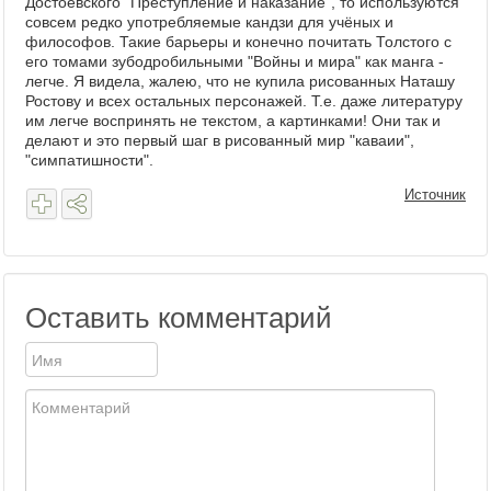
Достоевского "Преступление и наказание", то используются
совсем редко употребляемые кандзи для учёных и
философов. Такие барьеры и конечно почитать Толстого с
его томами зубодробильными "Войны и мира" как манга -
легче. Я видела, жалею, что не купила рисованных Наташу
Ростову и всех остальных персонажей. Т.е. даже литературу
им легче воспринять не текстом, а картинками! Они так и
делают и это первый шаг в рисованный мир "каваии",
"симпатишности".
Источник
Оставить комментарий