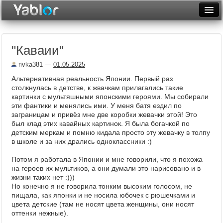
Разместить статью
Войти
"Каваии"
Неделя
rivka381
—
01.05.2025
Месяц
Альтернативная реальность Японии. Первый раз
столкнулась в детстве, к жвачкам прилагались такие
Рейтинги
картинки с мультяшными японскими героями. Мы собирали
эти фантики и менялись ими. У меня батя ездил по
Архив
заграницам и привёз мне две коробки жевачки этой! Это
был клад этих кавайных картинок. Я была богачкой по
Фототоп
детским меркам и помню кидала просто эту жевачку в толпу
в школе и за них дрались одноклассники :)
Видеотоп
Потом я работала в Японии и мне говорили, что я похожа
на героев их мультиков, а они думали это нарисовано и в
жизни таких нет :)))
Но конечно я не говорила тонким высоким голосом, не
пищала, как японки и не носила юбочек с рюшечками и
цвета детские (там не носят цвета женщины, они носят
оттенки нежные).