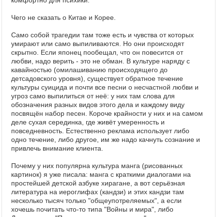
комфортно для психики.
Чего не сказать о Китае и Корее.
Само собой трагедии там тоже есть и чувства от которых
умирают или само выпиливаются. Но они происходят
скрытно. Если японец пообещал, что он повесится от
любви, надо верить - это не обман. В культуре наряду с
кавайностью (омилашиванию происходящего до
детсадовского уровня), существует обратное течение
культуры суицида и почти все песни о несчастной любви и
угроз само выпилиться от неё: у них там слова для
обозначения разных видов этого дела и каждому виду
посвящён набор песен. Короче крайности у них и на самом
деле сухая серединка, где живёт умеренность и
повседневность. Естественно реклама использует либо
одно течение, либо другое, им же надо качнуть сознание и
привлечь внимание клиента.
Почему у них популярна культура манга (рисованных
картинок) я уже писала: манга с краткими диалогами на
простейшей детской азбуке хирагане, а вот серьёзная
литература на иероглифах (кандзи) и этих кандзи там
несколько тысяч только "общеупотреляемых", а если
хочешь почитать что-то типа "Войны и мира", либо