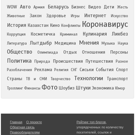
Авто
Беларусь
WOW
Бизнес
Видео
Дети
Армия
Жесть
Интернет
Закон
Здоровье
Животные
Игры
Искусство
Коронавирус
История
Казахстан
Кино
Конфликты
Кулинария
Ликбез
Косметичка
Коррупция
Криминал
Мнения
Лытдыбр
Медицина
Литература
Музыка
Наука
Общество
Отдых
Отношения
Персоны
Олимпиада
Политика
Происшествия
Путешествия
Природа
Разное
Реклама
Сиськи
События
Спорт
Разоблачения
Религия
СНГ
Технологии
Страны
Транспорт
ТВ и СМИ
Творчество
Фото
Штуки
Шоубиз
Экономика
Троллинг
Финансы
Юмор
Главная
О проекте
Рейтинг топ блогов
,
Обратная связь
упорядоченных по количеству
Правообладателям
посетителей, ссылок и