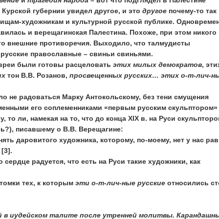
вение
и
трагедия народа
– вот что подглядел в Палестине
 Курской губернии увидел другое, и это
другое
почему-то так
ищам-художникам и культурной русской публике. Одновреме
вилась и верещагинская Палестина. Похоже, при этом никого 
то внешние противоречия. Выходило, что талмудисты
 русские православные – свиньи свиньями.
 евреи были готовы расцеловать
этих милых демократов
, эти
их
тон В.В. Розанов,
просвещенных русских… этих о-т-лич-н
ло не радоваться Марку Антокольскому, без тени смущения
енными его соплеменниками «первым русским скульптором» 
у, то ли, намекая на то, что до конца XIX в. на Руси скульпторо
ь?), писавшему о В.В. Верещагине:
нять даровитого художника, которому, по-моему, нет у нас ра
[3].
о сердце радуется, что есть на Руси такие художники, как
томки тех, к которым
эти о-т-лич-ные русские
относились ст
й в иудейском талите после утренней молитвы. Карандашн