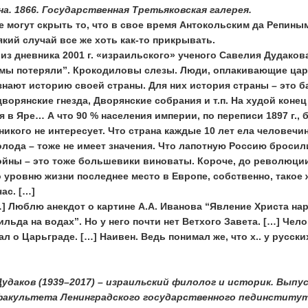
а. 1866. Государственная Третьяковская галерея.
не могут скрыть то, что в свое время Антокольским да Репины
кий случай все же хоть как-то прикрывать.
з дневника 2001 г. «израильского» ученого Савелия Дудаков
 мы потеряли”. Крокодиловы слезы. Люди, оплакивающие ца
знают историю своей страны. Для них история страны – это 
ворянские гнезда, Дворянские собрания и т.п. На худой конец
я в Яре… А что 90 % населения империи, по переписи 1897 г.,
никого не интересует. Что страна каждые 10 лет ела человечин
олода – тоже не имеет значения. Что лапотную Россию бросил
ойны – это тоже большевики виноваты. Короче, до революци
 уровню жизни последнее место в Европе, собственно, такое 
ас. […]
] Люблю анекдот о картине А.А. Иванова “Явление Христа на
льда на водах”. Но у него почти нет Ветхого Завета. […] Чел
л о Царьграде. […] Наивен. Ведь понимал же, что х.. у русски
удаков (1939–2017) – израильский филолог и историк. Выпу
факультета Ленинградского государственного пединститу