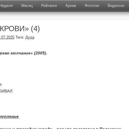
Неделя
Месяц
Рейтинги
Архив
Фототоп
Видеотоп
КРОВИ» (4)
.07.2025
Теги:
Дуда
ево молчание» (2005).
Н
БИВАЛ
тупление