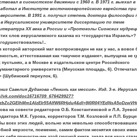
ствовал в сионистском движении с 1960 г. В 1971 г. выехал в
. работал в Институте восточноевропейского еврейства при
верситете. В 1991 г. получил степень доктора философии 
 в Иерусалимском университете диссертацию по теме
тература XX века в России и «Протоколы Сионских мудрец
этих слов иерусалимского казачка из «государства Израиль»?
агодушествовались!..
в которой авторский мат воспроизведен не как у нас, а вовсе 
лностью, аттестованная как «научное издание», выпущена не г
х пустынях, а в Москве в издательском центре Российского
уманитарного университета (Миусская площадь, 6). Отпечатал
 (Шубинский переулок, 6).
ниг Савелия Дудакова «Ленинъ как мессия». Изд. 3-е. Иерусал
://vk.com/doc16716709_676429927?
zbZc2GElhMm1AIzEIr55AlfW6RHjdu4&dl=9I0R04YEdNsA5oDzwVH
ва на совести редакторов О.Б. Константиновой и Л.А. Зуевой
дактора М.К. Гурова, корректоров Т.М. Козловой и Л.П. Бурце
обы всех этих людей, вольно или невольно способствовавших
обной мерзости, поименно, самим фактом неснятия своих име
 себя причастными этой гнусной книге, знала вся наша стра