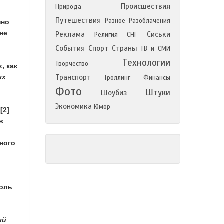
Происшествия
Природа
Путешествия
Разное
Разоблачения
нно
не
Реклама
Сиськи
Религия
СНГ
События
Спорт
Страны
ТВ и СМИ
Технологии
Творчество
х, как
ых
Транспорт
Троллинг
Финансы
Фото
Штуки
Шоубиз
Экономика
Юмор
[2]
в
вного
оль
ый