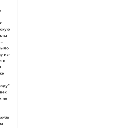
м
а:
рскую
балы
 –
 было
у из-
и в
и
же
роду”
овек
х не
скник
та