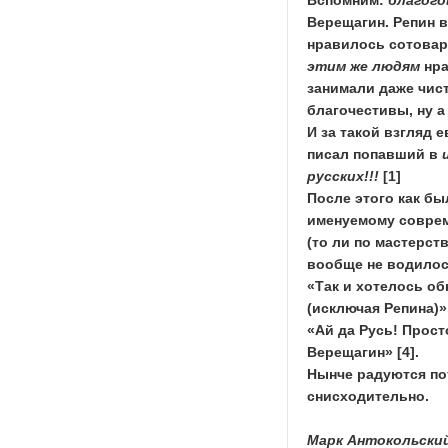
Вспомним:
благого
Верещагин. Репин в
нравилось сотовар
этим же людям
нра
занимали даже чис
благочестивы, ну а
И за такой взгляд
писал попавший в
русских!!!
[1]
После этого как бы
именуемому соврем
(то ли по мастерств
вообще не водилос
«Так и хотелось об
(исключая Репина)» 
«Ай да Русь! Прост
Верещагин» [4].
Нынче радуются по
снисходительно.
Марк Антокольски