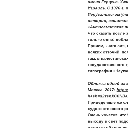
имени Герцена. Уча
Израиль. С 1976 г
Иерусалимском уни
истории, защитив
«Антисемитская ли
Что сказать после 
только одно: добл
Причем, книга сия, 
всяких отточий, по
там, в палестински
государственного г
типография «Наука»
Обложка одной из к
Москва. 2017:
https
hash=d2zsnXCfINBa
Приведенные же сло
художественного ре
Очень хочется, чт
выходу в свет под
открыто объявивших