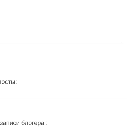
посты:
аписи блогера :