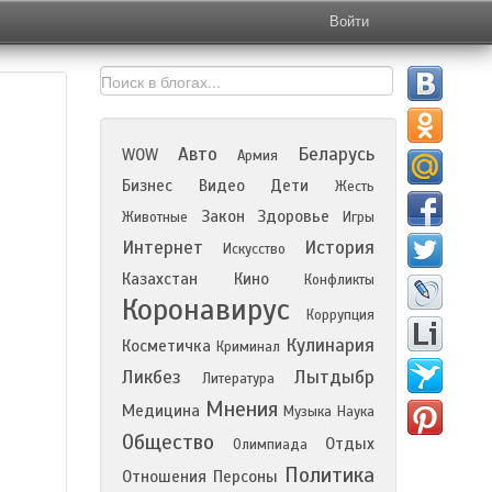
Войти
Авто
Беларусь
WOW
Армия
Бизнес
Видео
Дети
Жесть
Закон
Здоровье
Животные
Игры
Интернет
История
Искусство
Казахстан
Кино
Конфликты
Коронавирус
Коррупция
Кулинария
Косметичка
Криминал
Ликбез
Лытдыбр
Литература
Мнения
Медицина
Музыка
Наука
Общество
Отдых
Олимпиада
Политика
Отношения
Персоны