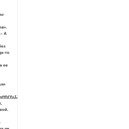
по
ов».
 – А
без
де-то
а ее
им-
wHfdYu1Zu1kvTi5ZB6Z2Q8PP&api=1&no_preview=1
,
вой.
н
на не