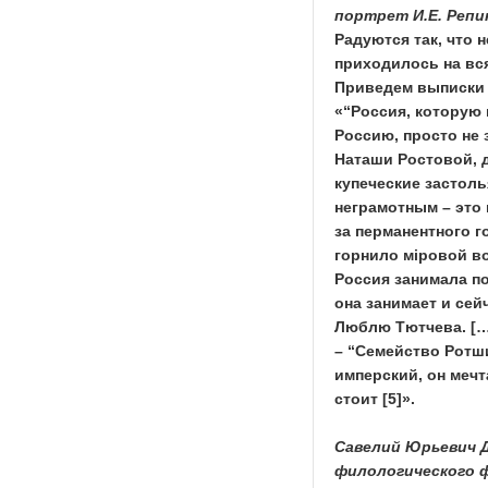
портрет И.Е. Репин
Радуются так, что 
приходилось на вся
Приведем выписки и
«“Россия, которую
Россию, просто не 
Наташи Ростовой, д
купеческие застоль
неграмотным – это 
за перманентного г
горнило мiровой в
Россия занимала по
она занимает и сейч
Люблю Тютчева. […
– “Семейство Ротши
имперский, он мечта
стоит [5]».
Савелий Юрьевич Д
филологического 