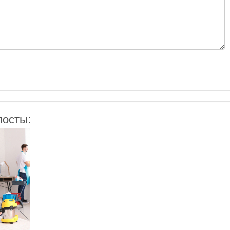
посты: