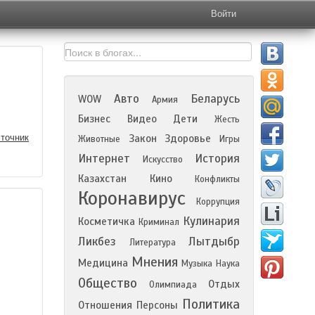
Войти
Авто
Беларусь
WOW
Армия
Бизнес
Видео
Дети
Жесть
точник
Закон
Здоровье
Животные
Игры
Интернет
История
Искусство
Казахстан
Кино
Конфликты
Коронавирус
Коррупция
Кулинария
Косметичка
Криминал
Ликбез
Лытдыбр
Литература
Мнения
Медицина
Музыка
Наука
Общество
Отдых
Олимпиада
Политика
Отношения
Персоны