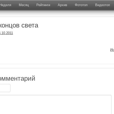
Неделя
Месяц
Рейтинги
Архив
Фототоп
Видеотоп
концов света
4.10.2011
Ис
омментарий