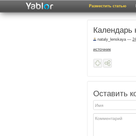
Разместить статью
Календарь 
nataly_lenskaya
—
2
источник
Оставить к