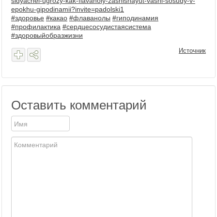
sidyachei-ugrozy-kak-flavanoly-zashishayut-vashi-sosudy-v-
epokhu-gipodinamii?invite=padolski1
#здоровье
#какао
#флаванолы
#гиподинамия
#профилактика
#сердцесосудистаясистема
#здоровыйобразжизни
Источник
Оставить комментарий