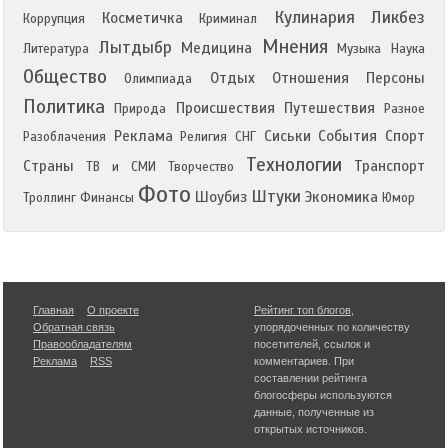
Кулинария
Ликбез
Косметичка
Коррупция
Криминал
Мнения
Лытдыбр
Медицина
Литература
Музыка
Наука
Общество
Отдых
Отношения
Персоны
Олимпиада
Политика
Происшествия
Путешествия
Природа
Разное
Реклама
Сиськи
События
Спорт
Разоблачения
Религия
СНГ
Технологии
Страны
Транспорт
ТВ и СМИ
Творчество
Фото
Штуки
Шоубиз
Экономика
Троллинг
Финансы
Юмор
Главная
О проекте
Рейтинг топ блогов
,
Обратная связь
упорядоченных по количеству
Правообладателям
посетителей, ссылок и
Реклама
RSS
комментариев. При
составлении рейтинга
блогосферы используются
данные, полученные из
открытых источников.