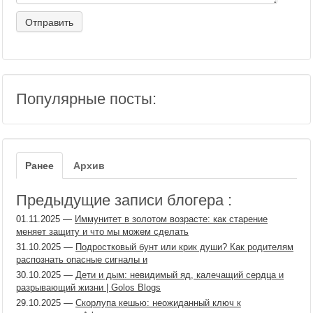
Популярные посты:
Ранее
Архив
Предыдущие записи блогера :
01.11.2025
—
Иммунитет в золотом возрасте: как старение
меняет защиту и что мы можем сделать
31.10.2025
—
Подростковый бунт или крик души? Как родителям
распознать опасные сигналы и
30.10.2025
—
Дети и дым: невидимый яд, калечащий сердца и
разрывающий жизни | Golos Blogs
29.10.2025
—
Скорлупа кешью: неожиданный ключ к