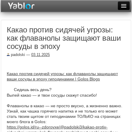
Разместить статью
Войти
Какао против сидячей угрозы:
Неделя
как флаванолы защищают ваши
Месяц
сосуды в эпоху
Рейтинги
padolski
—
03.11.2025
Архив
Какао против сидячей угрозы: как флаванолы защищают
Фототоп
ваши сосуды в эпоху гиподинамии | Golos Blogs
Видеотоп
Сидишь весь день?
Выпей какао — и твои сосуды скажут спасибо!
Флаванолы в какао — не просто вкусно, а жизненно важно.
Узнай, как чашка горячего напитка и не только его может
стать твоим щитом от гиподинамии ТОЛЬКО на страницах
моего блога в Golos:
https://golos.id/ru--zdorovxe/@padolski3/kakao-protiv-