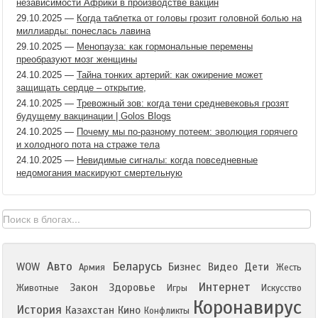
независимости Африки в производстве вакцин
29.10.2025
—
Когда таблетка от головы грозит головной болью на
миллиарды: понеслась лавина
29.10.2025
—
Менопауза: как гормональные перемены
преобразуют мозг женщины
24.10.2025
—
Тайна тонких артерий: как ожирение может
защищать сердце – открытие,
24.10.2025
—
Тревожный зов: когда тени средневековья грозят
будущему вакцинации | Golos Blogs
24.10.2025
—
Почему мы по-разному потеем: эволюция горячего
и холодного пота на страже тела
24.10.2025
—
Невидимые сигналы: когда повседневные
недомогания маскируют смертельную
Авто
Беларусь
WOW
Бизнес
Видео
Дети
Армия
Жесть
Интернет
Закон
Здоровье
Животные
Игры
Искусство
Коронавирус
История
Казахстан
Кино
Конфликты