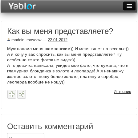
Разместить статью
Войти
Как вы меня представляете?
Неделя
madein_moscow
—
22.01.2012
Месяц
Муж напоил меня шампанским)) И меня тянет на веселье))
А я хочу у вас спросить, как вы меня представляете? Ну
Рейтинги
особенно те кто фоток не видел))
А то девочка написала, увидев мое фото, что думала, что я
Архив
гламурная блондинка в золоте и леопарде! А я ненавижу
желтое золото, ношу белое золото, платину и серебро,
Фототоп
леоперда вообще не ношу))
Источник
Видеотоп
Оставить комментарий