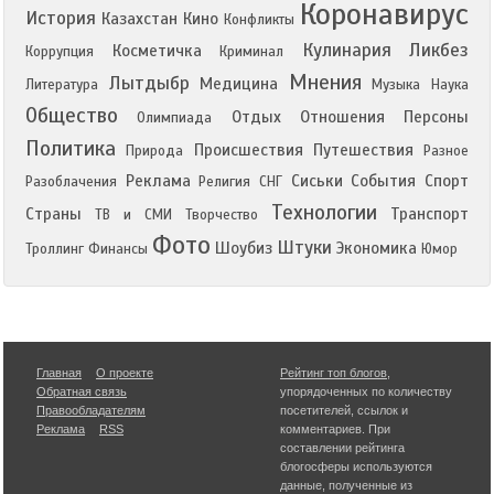
Коронавирус
История
Казахстан
Кино
Конфликты
Кулинария
Ликбез
Косметичка
Коррупция
Криминал
Мнения
Лытдыбр
Медицина
Литература
Музыка
Наука
Общество
Отдых
Отношения
Персоны
Олимпиада
Политика
Происшествия
Путешествия
Природа
Разное
Реклама
Сиськи
События
Спорт
Разоблачения
Религия
СНГ
Технологии
Страны
Транспорт
ТВ и СМИ
Творчество
Фото
Штуки
Шоубиз
Экономика
Троллинг
Финансы
Юмор
Главная
О проекте
Рейтинг топ блогов
,
Обратная связь
упорядоченных по количеству
Правообладателям
посетителей, ссылок и
Реклама
RSS
комментариев. При
составлении рейтинга
блогосферы используются
данные, полученные из