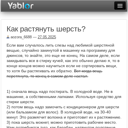
Разместить статью
Войти
Как растянуть шерсть?
Неделя
aozora_6688
—
27.05.2025
Месяц
Если вам случалось лить слезы над любимой шерстяной
вещью, случайно закинутой в машинку на программу для
Рейтинги
джинсов, то знайте, это еще не конец. На самом деле, если
закидывать все в стирку кучей, как это обычно делаю я, то в
Архив
конце концов можно научиться если не сортировать вещи,
то хотя бы растягивать их обратно.
Вот когда вещь
Фототоп
перетянута, то конец в самом деле настал.
Видеотоп
1) сначала вещь надо постирать. В холодной воде. Не в
машинке, а собственными лапками. Используя средство для
стирки шерсти.
2) потом вещь надо замочить с кондиционером для шерсти
(или бальзамом для волос). В холодной воде, на 30-40
минут. Это размягчит волокна и приготовит их к растяжению.
3) пока шерсть мокнет, можно приготовить рабочее место.
Нам потребуется туго, как барабан, натянутое полотенце.