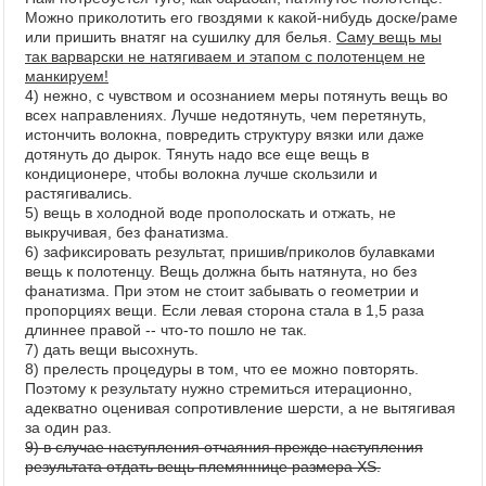
Можно приколотить его гвоздями к какой-нибудь доске/раме
или пришить внатяг на сушилку для белья.
Саму вещь мы
так варварски не натягиваем и этапом с полотенцем не
манкируем!
4) нежно, с чувством и осознанием меры потянуть вещь во
всех направлениях. Лучше недотянуть, чем перетянуть,
истончить волокна, повредить структуру вязки или даже
дотянуть до дырок. Тянуть надо все еще вещь в
кондиционере, чтобы волокна лучше скользили и
растягивались.
5) вещь в холодной воде прополоскать и отжать, не
выкручивая, без фанатизма.
6) зафиксировать результат, пришив/приколов булавками
вещь к полотенцу. Вещь должна быть натянута, но без
фанатизма. При этом не стоит забывать о геометрии и
пропорциях вещи. Если левая сторона стала в 1,5 раза
длиннее правой -- что-то пошло не так.
7) дать вещи высохнуть.
8) прелесть процедуры в том, что ее можно повторять.
Поэтому к результату нужно стремиться итерационно,
адекватно оценивая сопротивление шерсти, а не вытягивая
за один раз.
9) в случае наступления отчаяния прежде наступления
результата отдать вещь племяннице размера XS.