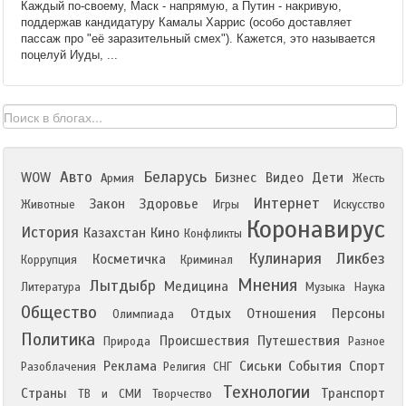
Каждый по-своему, Маск - напрямую, а Путин - накривую,
поддержав кандидатуру Камалы Харрис (особо доставляет
пассаж про "её заразительный смех"). Кажется, это называется
поцелуй Иуды, ...
Авто
Беларусь
WOW
Бизнес
Видео
Дети
Армия
Жесть
Интернет
Закон
Здоровье
Животные
Игры
Искусство
Коронавирус
История
Казахстан
Кино
Конфликты
Кулинария
Ликбез
Косметичка
Коррупция
Криминал
Мнения
Лытдыбр
Медицина
Литература
Музыка
Наука
Общество
Отдых
Отношения
Персоны
Олимпиада
Политика
Происшествия
Путешествия
Природа
Разное
Реклама
Сиськи
События
Спорт
Разоблачения
Религия
СНГ
Технологии
Страны
Транспорт
ТВ и СМИ
Творчество