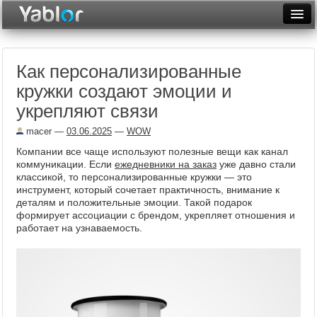
Разместить статью
Войти
Как персонализированные
Неделя
кружки создают эмоции и
Месяц
укрепляют связи
Рейтинги
macer
—
03.06.2025
—
WOW
Компании все чаще используют полезные вещи как канал
Архив
коммуникации. Если
ежедневники на заказ
уже давно стали
классикой, то персонализированные кружки — это
Фототоп
инструмент, который сочетает практичность, внимание к
деталям и положительные эмоции. Такой подарок
Видеотоп
формирует ассоциации с брендом, укрепляет отношения и
работает на узнаваемость.