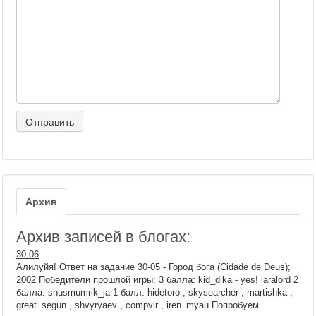
Архив
Архив записей в блогах:
30-06
Алилуйя! Ответ на задание 30-05 - Город бога (Cidade de Deus);
2002 Победители прошлой игры: 3 балла: kid_dika - yes! laralord 2
балла: snusmumrik_ja 1 балл: hidetoro , skysearcher , martishka ,
great_segun , shvyryaev , compvir , iren_myau Попробуем