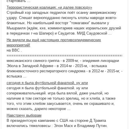
стартовать ...
Террористическая коалиция: «и далее повсюду»
Стройный хор западных педрилок поёт осанну американскому
удару. Спешат верноподданно пискнуть клопы навроде жовто-
блакитных. Но наибольший восторг "томагавки" вызвали у
Мышраиля (ждём, кхе, комментариев наших израильских друзей
в передачках г-на Шапиро) и Саудитов. МИД Саудовской ...
Не видели вы ещё настоящих противоэпидемических
мероприятий!
на BBC .
=====================================================
мексиканского свиного гриппа - в 2009-м; - эпидемия лихорадки
Эбола в Западной Африке - в 2014-м - 2015-м, - вспышка
ближневосточного респираторного синдрома - в 2012-м - 2015-м; -
вспышка ...
сегодня я была футбольной фанаткой. ну или
сегодня я была футбольной фанаткой. ну или
сопереживательницей. игра была вялой, даже унылой, но
наличие в том секторе не только зрелищ, но и хлеба, а также
того, что этим хлебом закусывается, очень ее скрашивало и,
можно сказать, дарило некоторое ...
Навстречу выборам
В президентскую кампанию с США на стороне Д.Трампа
включились тяжеловесы : Элон Маск и Владимир Путин.