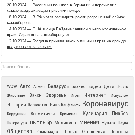
20.10.2024
—
Россиянин побывал в Германии и перечислил
самые раздражающие привычки немцев
18.10.2024
—
В РФ хотят расширить рамки разрешенной сейчас
самообороны
14.10.2024
—
США в лице Байдена заявили о неприкосновенном
праве Израиля на самооборону от
12.10.2024
—
Госдума приняла закон о лишении прав на срок до
полутора лет за скрытие
Авто
Беларусь
WOW
Бизнес
Видео
Дети
Армия
Жесть
Интернет
Закон
Здоровье
Животные
Игры
Искусство
Коронавирус
История
Казахстан
Кино
Конфликты
Кулинария
Ликбез
Косметичка
Коррупция
Криминал
Мнения
Лытдыбр
Медицина
Литература
Музыка
Наука
Общество
Отдых
Отношения
Персоны
Олимпиада