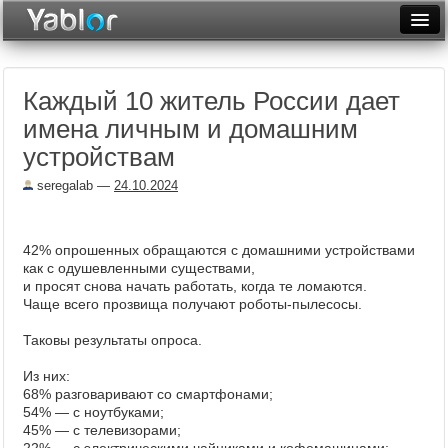
Разместить статью
Войти
Каждый 10 житель России дает
Неделя
имена личным и домашним
Месяц
устройствам
Рейтинги
seregalab
—
24.10.2024
Архив
42% опрошенных обращаются с домашними устройствами
Фототоп
как с одушевленными существами,
и просят снова начать работать, когда те ломаются.
Видеотоп
Чаще всего прозвища получают роботы-пылесосы.
Таковы результаты опроса.
Из них:
68% разговаривают со смартфонами;
54% ― с ноутбуками;
45% ― с телевизорами;