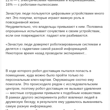
22% ― с электрическими чайниками и кофемашинами;
16% ― с роботами-пылесосами.
Зачастую люди пользуются цифровыми устройствами много
лет. Это покупки, которые играют важную роль в
повседневной жизни.
Неудивительно, что владельцы привыкают к ним. Половина
опрошенных испытывает сочувствие к своим устройствам,
если они повреждаются: падают или разбиваются.
«Зачастую люди доверяют роботизированным системам и
делятся с гаджетами самой разной информацией.
Некоторое время назад проводили эксперимент...
В ходе которого робот-доставщик пытался попасть в
помещение, куда можно было пройти только по
персональным ключ-картам. Окружающие охотно ему
помогали. Это происходило рядом с исследовательским
центром, поэтому робот-доставщик не вызывал удивления
― местные сотрудники привыкли к подобным новшествам.
В рамках другого эксперимента робот вовлекал людей в
дружескую беседу, в результате ему удавалось выманивать
самую разную информацию.