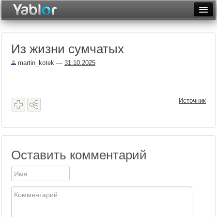
Разместить статью
Войти
Из жизни сумчатых
Неделя
martin_kotek
—
31.10.2025
Месяц
Рейтинги
Источник
Архив
Фототоп
Видеотоп
Оставить комментарий