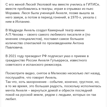
С его женой Люсей Уколовой мы вместе учились в ГИТИСе,
вместе пробовались в театры, играя в отрывках из пьес
Моравиа. Люся была ученицей Анхеля, позже вышла за
него замуж, а потом в период гонений, в 1970-х, уехала с
ним в Испанию.
В Мадриде Анхель создал Камерный театр имени
А.П.Чехова – своего самого любимого писателя и (по
мнению специалистов), поставил самое большое
количество спектаклей по произведениям Антона
Павловича.
В 2021 году президент РФ подписал указ о приеме в
гражданство России Анхеля Гутьерреса, известного
советского и испанского режиссера.
Посмотрите видео, снятое в Мелихово несколько лет назад,
послушайте, что говорит Анхель.
Так что, хоть захоронение - событие, конечно, грустное, но,
в то же время, это большая радость, поскольку исполнилась
мечта Анхеля – вернуться домой и обрести последний
покой на русской земле, рядом с людьми, которых он так
любил.