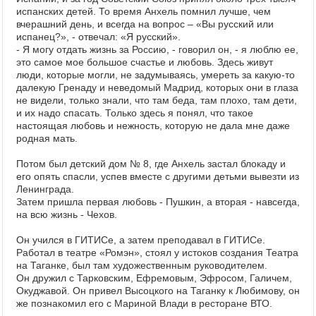
испанских детей. То время Анхель помнил лучше, чем
вчерашний день, и всегда на вопрос – «Вы русский или
испанец?», - отвечал: «Я русский».
- Я могу отдать жизнь за Россию, - говорил он, - я люблю ее,
это самое мое большое счастье и любовь. Здесь живут
люди, которые могли, не задумываясь, умереть за какую-то
далекую Гренаду и неведомый Мадрид, которых они в глаза
не видели, только знали, что там беда, там плохо, там дети,
и их надо спасать. Только здесь я понял, что такое
настоящая любовь и нежность, которую не дала мне даже
родная мать.
Потом был детский дом № 8, где Анхель застал блокаду и
его опять спасли, успев вместе с другими детьми вывезти из
Ленинграда.
Затем пришла первая любовь - Пушкин, а вторая - навсегда,
на всю жизнь - Чехов.
Он учился в ГИТИСе, а затем преподавал в ГИТИСе.
Работал в театре «Ромэн», стоял у истоков создания Театра
на Таганке, был там художественным руководителем.
Он дружил с Тарковским, Ефремовым, Эфросом, Галичем,
Окуджавой. Он привел Высоцкого на Таганку к Любимову, он
же познакомил его с Мариной Влади в ресторане ВТО.