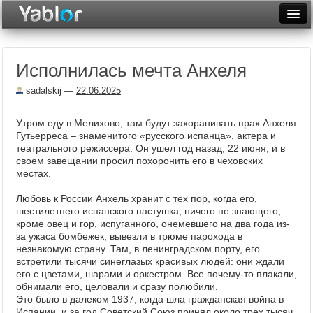
Разместить статью
Войти
Исполнилась мечта Анхеля
Неделя
sadalskij
—
22.06.2025
Месяц
Утром еду в Мелихово, там будут захоранивать прах Анхеля
Рейтинги
Гутьерреса – знаменитого «русского испанца», актера и
театрального режиссера. Он ушел год назад, 22 июня, и в
Архив
своем завещании просил похоронить его в чеховских
местах.
Фототоп
Любовь к России Анхель хранит с тех пор, когда его,
Видеотоп
шестилетнего испанского пастушка, ничего не знающего,
кроме овец и гор, испуганного, онемевшего на два года из-
за ужаса бомбежек, вывезли в трюме парохода в
незнакомую страну. Там, в ленинградском порту, его
встретили тысячи синеглазых красивых людей: они ждали
его с цветами, шарами и оркестром. Все почему-то плакали,
обнимали его, целовали и сразу полюбили.
Это было в далеком 1937, когда шла гражданская война в
Испании, и за год Советский Союз принял около трех тысяч