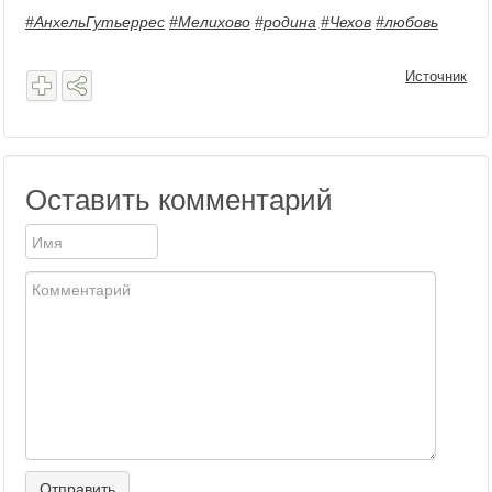
#АнхельГутьеррес
#Мелихово
#родина
#Чехов
#любовь
Источник
Оставить комментарий