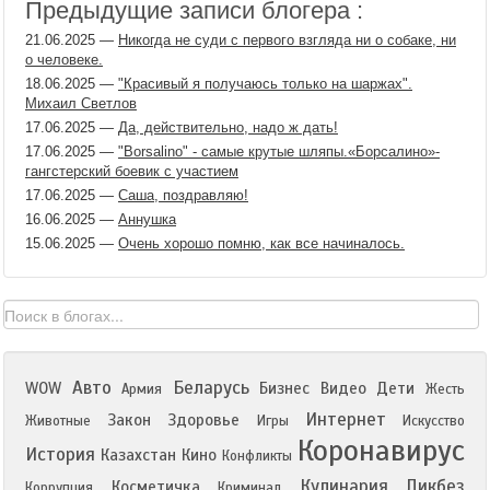
Предыдущие записи блогера :
21.06.2025
—
Никогда не суди с первого взгляда ни о собаке, ни
о человеке.
18.06.2025
—
"Красивый я получаюсь только на шаржах".
Михаил Светлов
17.06.2025
—
Да, действительно, надо ж дать!
17.06.2025
—
"Borsalino" - самые крутые шляпы.«Борсалино»-
гангстерский боевик с участием
17.06.2025
—
Саша, поздравляю!
16.06.2025
—
Аннушка
15.06.2025
—
Очень хорошо помню, как все начиналось.
Авто
Беларусь
WOW
Бизнес
Видео
Дети
Армия
Жесть
Интернет
Закон
Здоровье
Животные
Игры
Искусство
Коронавирус
История
Казахстан
Кино
Конфликты
Кулинария
Ликбез
Косметичка
Коррупция
Криминал