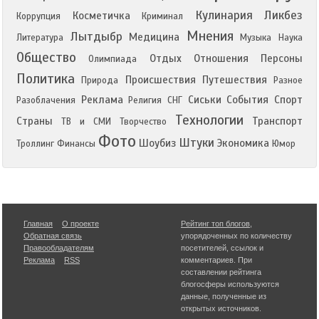
Кулинария
Ликбез
Косметичка
Коррупция
Криминал
Мнения
Лытдыбр
Медицина
Литература
Музыка
Наука
Общество
Отдых
Отношения
Персоны
Олимпиада
Политика
Происшествия
Путешествия
Природа
Разное
Реклама
Сиськи
События
Спорт
Разоблачения
Религия
СНГ
Технологии
Страны
Транспорт
ТВ и СМИ
Творчество
Фото
Штуки
Шоубиз
Экономика
Троллинг
Финансы
Юмор
Главная
О проекте
Рейтинг топ блогов
,
Обратная связь
упорядоченных по количеству
Правообладателям
посетителей, ссылок и
Реклама
RSS
комментариев. При
составлении рейтинга
блогосферы используются
данные, полученные из
открытых источников.