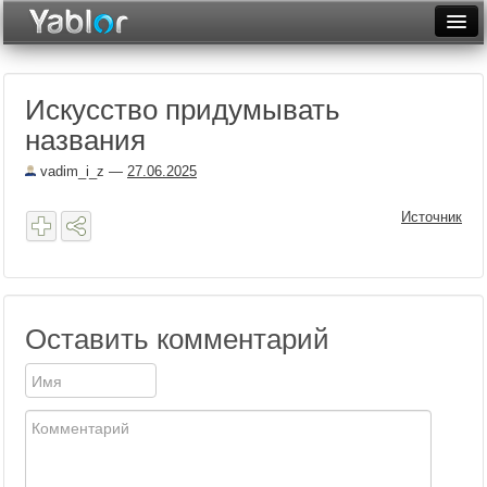
Разместить статью
Войти
Искусство придумывать
Неделя
названия
Месяц
vadim_i_z
—
27.06.2025
Рейтинги
Источник
Архив
Фототоп
Видеотоп
Оставить комментарий