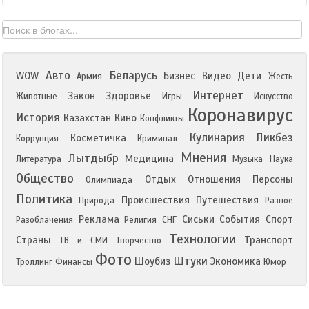
Авто
Беларусь
WOW
Бизнес
Видео
Дети
Армия
Жесть
Интернет
Закон
Здоровье
Животные
Игры
Искусство
Коронавирус
История
Казахстан
Кино
Конфликты
Кулинария
Ликбез
Косметичка
Коррупция
Криминал
Мнения
Лытдыбр
Медицина
Литература
Музыка
Наука
Общество
Отдых
Отношения
Персоны
Олимпиада
Политика
Происшествия
Путешествия
Природа
Разное
Реклама
Сиськи
События
Спорт
Разоблачения
Религия
СНГ
Технологии
Страны
Транспорт
ТВ и СМИ
Творчество
Фото
Штуки
Шоубиз
Экономика
Троллинг
Финансы
Юмор