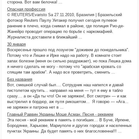
сторона. Вот вам белочка! ...
Опасная профессия
© REUTERS/Evaristo Sa 27.11.2010, Бразилия | Бразильский
фотокор Reuters Паулу Уитакер получил сегодня пулевое
ранение в плечо, когда снимал в районе, где полиция Рио-де-
Жанейро проводит операцию по борьбе с наркомафией.
Журналиста доставили в ближайший ...
30 января
Воскресенье прошло под лозунгом "доживем до понедельника".
Потому что и Лешке и Ирке надо на работу. В комнате стоит
запах болезни (меня он сильно раздражает), но пока Лешка дома
я ничего сделать не могу - потому что "арабская кровать со
спящим там арабом". А надо все проветрить, сменить ...
Без названия
Вот, смешной случай был.... Сотрудник наш напился и давай
пистолетом крутить... направил на меня — тут я ему в табло
сразу.... а он «Да ты что! Он не заряжен!, Вот смотри» — и как
выстрелил в бордюр, аж пуля рикошетом... Я говорю — «Ага...
не заряжен и патрона нет в ...
Главный Раввин Украины Моше Асман. Песня - реквием
Эта песня - мой реквием в память о погибших… В Буче, Ирпене,
Бородянке, Харькове, Мариуполе и других городах и населенных
пунктах Украины. Да будет память о них благословенна!!! ...