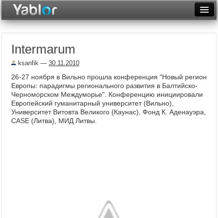
Разместить статью
Войти
Intermarum
Неделя
ksanfik
—
30.11.2010
Месяц
26-27 ноября в Вильно прошла конференция "Новый регион
Европы: парадигмы регионального развития в Балтийско-
Рейтинги
Черноморском Междуморье". Конференцию инициировали
Европейский гуманитарный университет (Вильно),
Архив
Университет Витовта Великого (Каунас), Фонд К. Аденауэра,
CASE (Литва), МИД Литвы.
Фототоп
Видеотоп