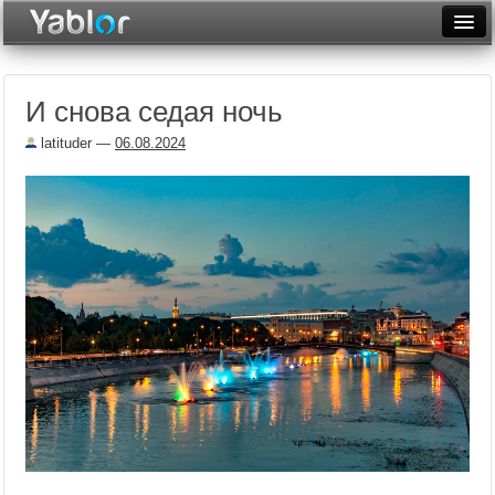
Разместить статью
Войти
И снова седая ночь
Неделя
latituder
—
06.08.2024
Месяц
Рейтинги
Архив
Фототоп
Видеотоп