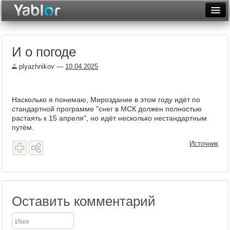
Разместить статью
Войти
И о погоде
Неделя
plyazhnikov
—
10.04.2025
Месяц
Рейтинги
Насколько я понимаю, Мироздание в этом году идёт по
стандартной программе "снег в МСК должен полностью
Архив
растаять к 15 апреля", но идёт несколько нестандартным
путём.
Фототоп
Источник
Видеотоп
Оставить комментарий