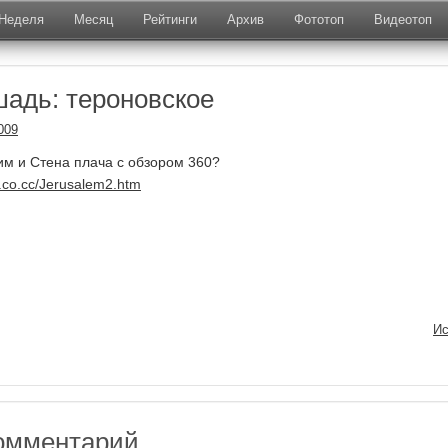
Неделя
Месяц
Рейтинги
Архив
Фототоп
Видеотоп
адь: тероновское
009
им и Стена плача с обзором 360?
.co.cc/Jerusalem2.htm
Ис
омментарий