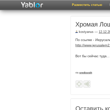
Разместить статью
Хромая Лош
kostyanus
—
12.12.2
По ссылке - Иерусал
http://www.jerusalem2
Вот бы сейчас туда...
via
sredisvoih
Оставить к