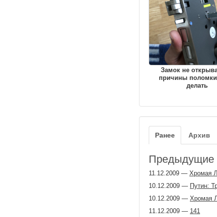
Замок не открыва
причины поломки
делать
Ранее
Архив
Предыдущие з
11.12.2009
—
Хромая Л
10.12.2009
—
Путин: Т
10.12.2009
—
Хромая Л
11.12.2009
—
141