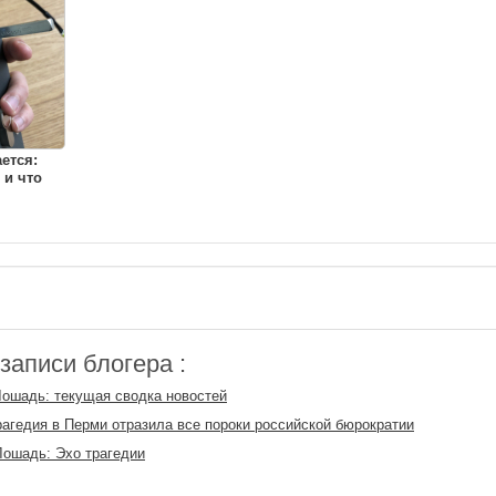
ется:
 и что
аписи блогера :
ошадь: текущая сводка новостей
рагедия в Перми отразила все пороки российской бюрократии
ошадь: Эхо трагедии