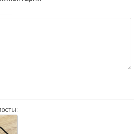
посты: