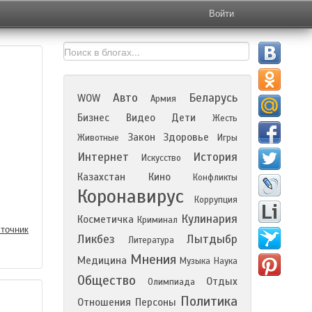
Войти
Авто
Беларусь
WOW
Армия
Бизнес
Видео
Дети
Жесть
Закон
Здоровье
Животные
Игры
Интернет
История
Искусство
Казахстан
Кино
Конфликты
Коронавирус
Коррупция
Кулинария
Косметичка
Криминал
точник
Ликбез
Лытдыбр
Литература
Мнения
Медицина
Музыка
Наука
Общество
Отдых
Олимпиада
Политика
Отношения
Персоны