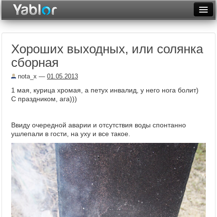
Разместить статью
Войти
Хороших выходных, или солянка
Неделя
сборная
Месяц
nota_x
—
01.05.2013
Рейтинги
1 мая, курица хромая, а петух инвалид, у него нога болит)
С праздником, ага)))
Архив
Ввиду очередной аварии и отсутствия воды спонтанно
Фототоп
ушлепали в гости, на уху и все такое.
Видеотоп