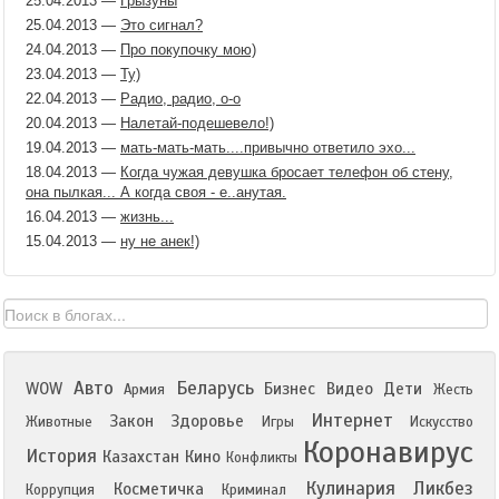
25.04.2013
—
Грызуны
25.04.2013
—
Это сигнал?
24.04.2013
—
Про покупочку мою)
23.04.2013
—
Ту)
22.04.2013
—
Радио, радио, о-о
20.04.2013
—
Налетай-подешевело!)
19.04.2013
—
мать-мать-мать....привычно ответило эхо...
18.04.2013
—
Когда чужая девушка бросает телефон об стену,
она пылкая... А когда своя - е..анутая.
16.04.2013
—
жизнь...
15.04.2013
—
ну не анек!)
Авто
Беларусь
WOW
Бизнес
Видео
Дети
Армия
Жесть
Интернет
Закон
Здоровье
Животные
Игры
Искусство
Коронавирус
История
Казахстан
Кино
Конфликты
Кулинария
Ликбез
Косметичка
Коррупция
Криминал