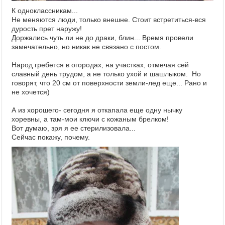
К одноклассникам...
Не меняются люди, только внешне. Стоит встретиться-вся
дурость прет наружу!
Доржались чуть ли не до драки, блин... Время провели
замечательно, но никак не связано с постом.
Народ гребется в огородах, на участках, отмечая сей
славный день трудом, а не только ухой и шашлыком. Но
говорят, что 20 см от поверхности земли-лед еще... Рано и
не хочется)
А из хорошего- сегодня я откапала еще одну нычку
хоревны, а там-мои ключи с кожаным брелком!
Вот думаю, зря я ее стерилизовала...
Сейчас покажу, почему.