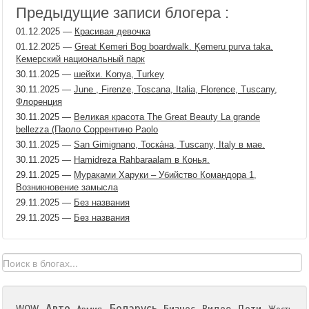
Предыдущие записи блогера :
01.12.2025
—
Красивая девочка
01.12.2025
—
Great Kemeri Bog boardwalk. Ķemeru purva taka.
Кемерский национальный парк
30.11.2025
—
шейхи. Konya, Turkey
30.11.2025
—
June , Firenze, Toscana, Italia, Florence, Tuscany,
Флоренция
30.11.2025
—
Великая красота The Great Beauty La grande
bellezza (Паоло Соррентино Paolo
30.11.2025
—
San Gimignano, Тоска́на, Tuscany, Italy в мае.
30.11.2025
—
Hamidreza Rahbaraalam в Конья.
29.11.2025
—
Мураками Харуки – Убийство Командора 1,
Возникновение замысла
29.11.2025
—
Без названия
29.11.2025
—
Без названия
Авто
Беларусь