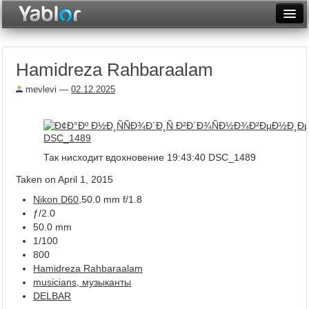
Разместить статью
Войти
Hamidreza Rahbaraalam
Неделя
mevlevi
—
02.12.2025
Месяц
Рейтинги
Архив
Так нисходит вдохновение 19:43:40 DSC_1489
Фототоп
Taken on April 1, 2015
Nikon D60
,50.0 mm f/1.8
Видеотоп
ƒ/2.0
50.0 mm
1/100
800
Hamidreza Rahbaraalam
musicians, музыканты
DELBAR