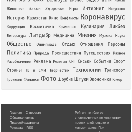
WOW
Бизнес
Видео
Дети
Армия
Жесть
Интернет
Закон
Здоровье
Животные
Игры
Искусство
Коронавирус
История
Казахстан
Кино
Конфликты
Кулинария
Ликбез
Косметичка
Коррупция
Криминал
Мнения
Лытдыбр
Медицина
Литература
Музыка
Наука
Общество
Отдых
Отношения
Персоны
Олимпиада
Политика
Происшествия
Путешествия
Природа
Разное
Реклама
Сиськи
События
Спорт
Разоблачения
Религия
СНГ
Технологии
Страны
Транспорт
ТВ и СМИ
Творчество
Фото
Штуки
Шоубиз
Экономика
Троллинг
Финансы
Юмор
Главная
О проекте
Рейтинг топ блогов
,
Обратная связь
упорядоченных по количеству
Правообладателям
посетителей, ссылок и
Реклама
RSS
комментариев. При