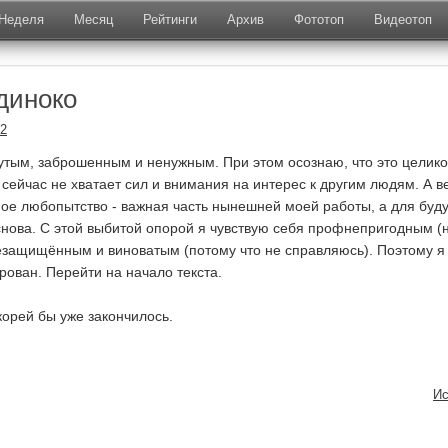
Неделя
Месяц
Рейтинги
Архив
Фототоп
Видеотоп
одиноко
12
утым, заброшенным и ненужным. При этом осознаю, что это целик
сейчас не хватает сил и внимания на интерес к другим людям. А в
ое любопытство - важная часть нынешней моей работы, а для буд
нова. С этой выбитой опорой я чувствую себя профнепригодным (н
езащищённым и виноватым (потому что не справляюсь). Поэтому я
рован. Перейти на начало текста.
орей бы уже закончилось.
Ис