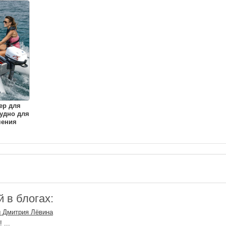
ер для
удно для
чения
 в блогах:
 Дмитрия Лёвина
 ...