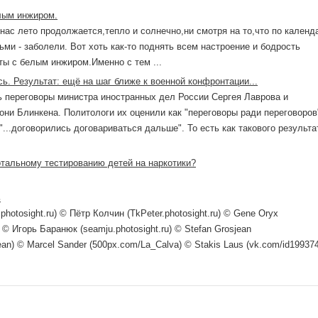
лым инжиром.
нас лето продолжается,тепло и солнечно,ни смотря на то,что по кален
ьми - заболели. Вот хоть как-то поднять всем настроение и бодрость
ты с белым инжиром.Именно с тем ...
ь. Результат: ещё на шаг ближе к военной конфронтации...
 переговоры министра иностранных дел России Сергея Лаврова и
ни Блинкена. Политологи их оценили как "переговоры ради переговоров"
 "...договорились договариваться дальше". То есть как такового результ
отальному тестированию детей на наркотики?
ь
photosight.ru) © Пётр Колчин (TkPeter.photosight.ru) © Gene Oryx
) © Игорь Баранюк (seamju.photosight.ru) © Stefan Grosjean
ean) © Marcel Sander (500px.com/La_Calva) © Stakis Laus (vk.com/id19937