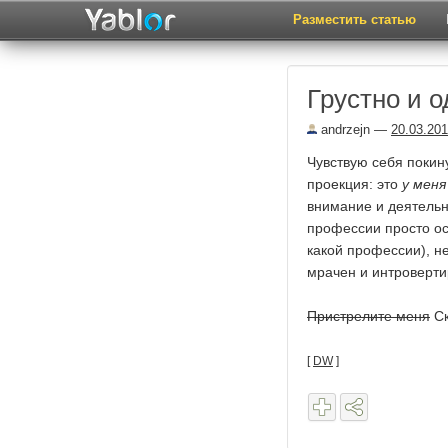
Разместить статью
Грустно и 
andrzejn
—
20.03.20
Чувствую себя покин
проекция: это
у меня
внимание и деятельн
профессии просто ос
какой профессии), н
мрачен и интроверти
Пристрелите меня
Ск
[
DW
]