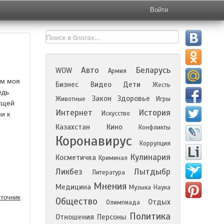
Войти
Авто
Беларусь
WOW
Армия
ом моя
Бизнес
Видео
Дети
Жесть
едь
Закон
Здоровье
Животные
Игры
ущей
Интернет
История
Искусство
и к
Казахстан
Кино
Конфликты
Коронавирус
Коррупция
Кулинария
Косметичка
Криминал
Ликбез
Лытдыбр
Литература
Мнения
Медицина
Музыка
Наука
точник
Общество
Отдых
Олимпиада
Политика
Отношения
Персоны