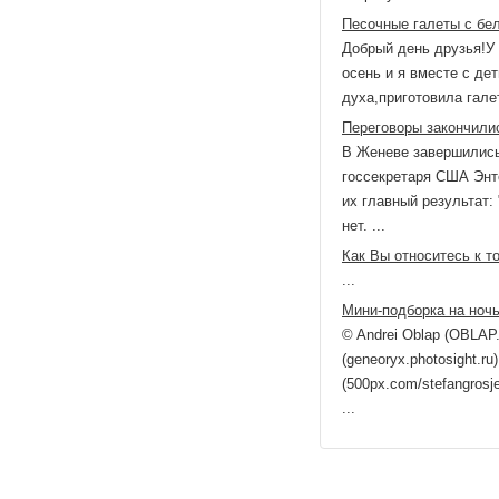
Песочные галеты с бе
Добрый день друзья!У 
осень и я вместе с дет
духа,приготовила гале
Переговоры закончилис
В Женеве завершились
госсекретаря США Энто
их главный результат:
нет. ...
Как Вы относитесь к т
...
Мини-подборка на ноч
© Andrei Oblap (OBLAP.
(geneoryx.photosight.ru
(500px.com/stefangrosj
...