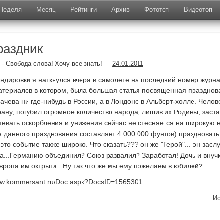
Неделя
Месяц
Рейтинги
Архив
Фототоп
Видеотоп
раздник
- Свобода слова! Хочу все знать!
—
24.01.2011
ндировки я наткнулся вчера в самолете на последний номер журн
материалов в котором, была большая
статья
посвященная празднов
ачева ни где-нибудь в России, а в Лондоне в Альберт-холле. Челов
рану, погубил огромное количество народа, лишив их Родины, заста
певать оскорбления и унижения сейчас не стесняется на широкую н
 данного празднования составляет 4 000 000 фунтов) праздновать
то событие также широко. Что сказать??? он же "Герой"... он засл
да...Германию объединил? Союз развалил? Заработал! Дочь и внуч
Европа им октрыта...Ну так что же мы ему пожелаем в юбилей?
www.kommersant.ru/Doc.aspx?DocsID=1565301
Ис