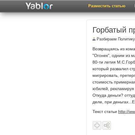
Разместить статью
Горбатый п
Разбираем Политику 
Возвращаясь из кома
"Огонек", одним из 
80-ти летия М.С.Горб
который развалил ст
мигрировать, претер
стоимость примерная
юбилей, рекламируя э
Откуда деньги? отту
деле, при деньгах...
Текст статьи
http://