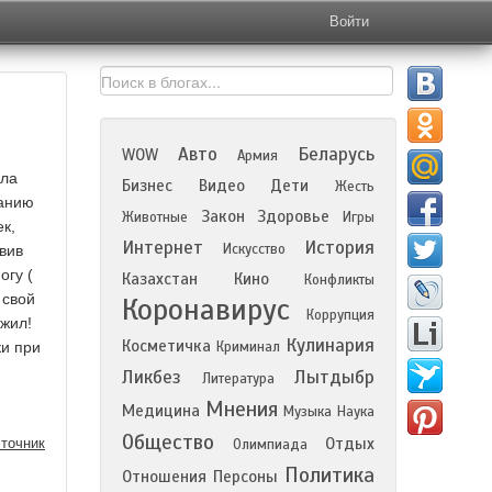
Войти
Авто
Беларусь
WOW
Армия
ала
Бизнес
Видео
Дети
Жесть
анию
Закон
Здоровье
Животные
Игры
ек,
Интернет
История
Искусство
вив
огу (
Казахстан
Кино
Конфликты
 свой
Коронавирус
Коррупция
ужил!
Кулинария
Косметичка
ки при
Криминал
Ликбез
Лытдыбр
Литература
Мнения
Медицина
Музыка
Наука
Общество
Отдых
точник
Олимпиада
Политика
Отношения
Персоны