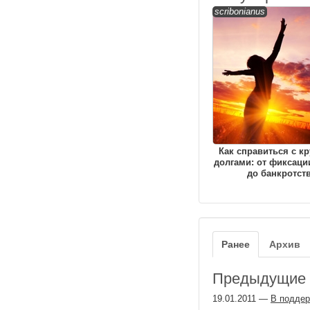
scribonianus
Как справиться с к
долгами: от фиксаци
до банкротст
Ранее
Архив
Предыдущие з
19.01.2011
—
В поддер