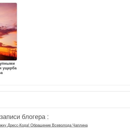
рупными
и ущерба
ва
аписи блогера :
жку Дресс-Кода! Обращение Всеволода Чаплина