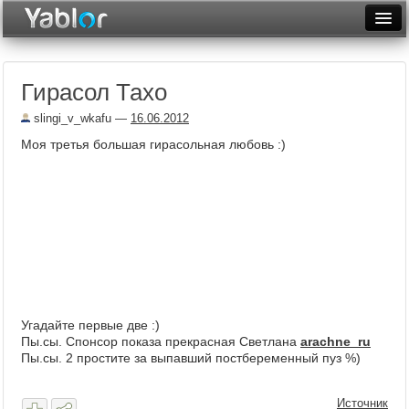
Разместить статью
Войти
Гирасол Тахо
Неделя
slingi_v_wkafu
—
16.06.2012
Месяц
Моя третья большая гирасольная любовь :)
Рейтинги
Архив
Фототоп
Видеотоп
Угадайте первые две :)
Пы.сы. Спонсор показа прекрасная Светлана
arachne_ru
Пы.сы. 2 простите за выпавший постбеременный пуз %)
Источник