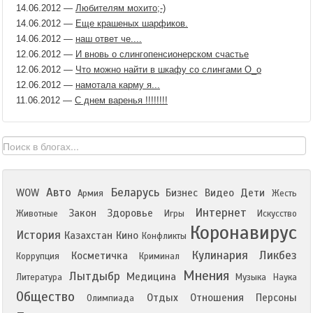
14.06.2012
—
Любителям мохито;-)
14.06.2012
—
Еще крашеных шарфиков.
14.06.2012
—
наш ответ че....
12.06.2012
—
И вновь о слингопенсионерском счастье
12.06.2012
—
Что можно найти в шкафу со слингами О_о
12.06.2012
—
намотала карму я...
11.06.2012
—
С днем варенья !!!!!!!!
Авто
Беларусь
WOW
Бизнес
Видео
Дети
Армия
Жесть
Интернет
Закон
Здоровье
Животные
Игры
Искусство
Коронавирус
История
Казахстан
Кино
Конфликты
Кулинария
Ликбез
Косметичка
Коррупция
Криминал
Мнения
Лытдыбр
Медицина
Литература
Музыка
Наука
Общество
Отдых
Отношения
Персоны
Олимпиада