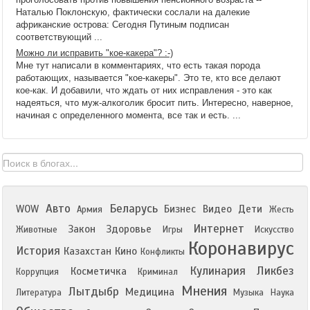
Наталью Поклонскую, фактически сослали на далекие
африканские острова: Сегодня Путиным подписан
соответствующий ...
Можно ли исправить "кое-какера"? :-)
Мне тут написали в комментариях, что есть такая порода
работающих, называется "кое-какеры". Это те, кто все делают
кое-как. И добавили, что ждать от них исправления - это как
надеяться, что муж-алкоголик бросит пить. Интересно, наверное,
начиная с определенного момента, все так и есть. ...
Авто
Беларусь
WOW
Бизнес
Видео
Дети
Армия
Жесть
Интернет
Закон
Здоровье
Животные
Игры
Искусство
Коронавирус
История
Казахстан
Кино
Конфликты
Кулинария
Ликбез
Косметичка
Коррупция
Криминал
Мнения
Лытдыбр
Медицина
Литература
Музыка
Наука