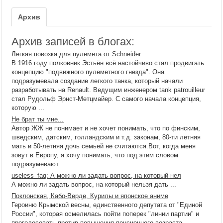
Архив
Архив записей в блогах:
Легкая повозка для пулемета от Schneider
В 1916 году полковник Эстьён всё настойчиво стал продвигать
концепцию "подвижного пулеметного гнезда". Она
подразумевала создание легкого танка, который начали
разработывать на Renault. Ведущим инженером tank patrouilleur
стал Рудольф Эрнст-Метцмайер. С самого начала концепция,
которую ...
Не брат ты мне...
Автор ЖЖ не понимает и не хочет понимать, что по финским,
шведским, датским, голландским и т.д. законам, 80-ти летняя
мать и 50-летняя дочь семьей не считаются.Вот, когда меня
зовут в Европу, я хочу понимать, что под этим словом
подразумевают. ...
useless_faq: А можно ли задать вопрос, на который нел
А можно ли задать вопрос, на который нельзя дать ...
Поклонская, Кабо-Верде, Курилы и японское аниме
Героиню Крымской весны, единственного депутата от "Единой
России", которая осмелилась пойти поперек "линии партии" и
проголосовать против повышения пенсионного возраста --