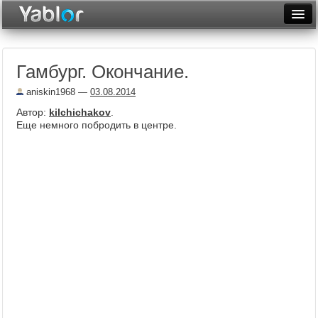
Разместить статью
Войти
Гамбург. Окончание.
Неделя
aniskin1968
—
03.08.2014
Месяц
Автор:
kilchichakov
.
Еще немного побродить в центре.
Рейтинги
Архив
Фототоп
Видеотоп