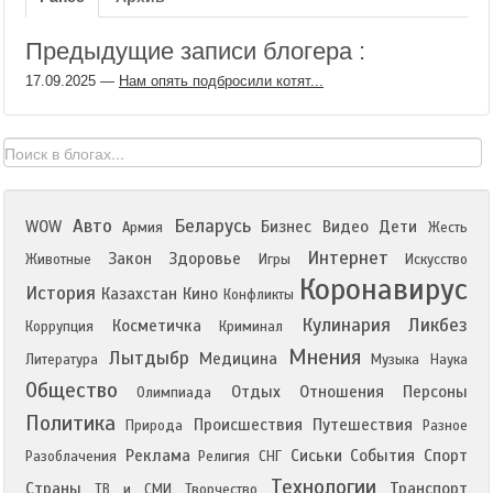
Предыдущие записи блогера :
17.09.2025
—
Нам опять подбросили котят...
Авто
Беларусь
WOW
Бизнес
Видео
Дети
Армия
Жесть
Интернет
Закон
Здоровье
Животные
Игры
Искусство
Коронавирус
История
Казахстан
Кино
Конфликты
Кулинария
Ликбез
Косметичка
Коррупция
Криминал
Мнения
Лытдыбр
Медицина
Литература
Музыка
Наука
Общество
Отдых
Отношения
Персоны
Олимпиада
Политика
Происшествия
Путешествия
Природа
Разное
Реклама
Сиськи
События
Спорт
Разоблачения
Религия
СНГ
Технологии
Страны
Транспорт
ТВ и СМИ
Творчество