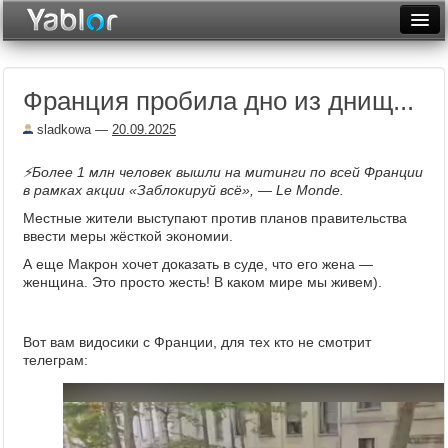
Разместить статью
Войти
Франция пробила дно из днищ...
Неделя
sladkowa
—
20.09.2025
Месяц
⚡️Более 1 млн человек вышли на митинги по всей Франции
Рейтинги
в рамках акции «Заблокируй всё», — Le Monde.
Местные жители выступают против планов правительства
Архив
ввести меры жёсткой экономии.
Фототоп
А еще Макрон хочет доказать в суде, что его жена —
женщина. Это просто жесть! В каком мире мы живем).
Видеотоп
Вот вам видосики с Франции, для тех кто не смотрит
телеграм: