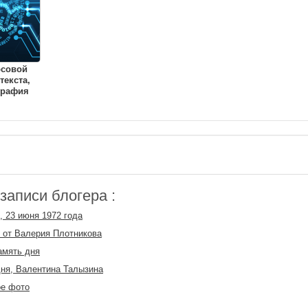
рсовой
текста,
графия
аписи блогера :
, 23 июня 1972 года
 от Валерия Плотникова
амять дня
ня, Валентина Талызина
ое фото