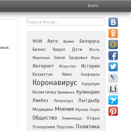
Войти
Авто
Беларусь
WOW
Армия
мков,
Бизнес
Видео
Дети
Жесть
Закон
Здоровье
Животные
Игры
Интернет
История
Искусство
Казахстан
Кино
Конфликты
Коронавирус
Коррупция
Кулинария
Косметичка
Криминал
Ликбез
Лытдыбр
Литература
Мнения
Медицина
Музыка
Наука
Общество
Отдых
Олимпиада
Политика
Отношения
Персоны