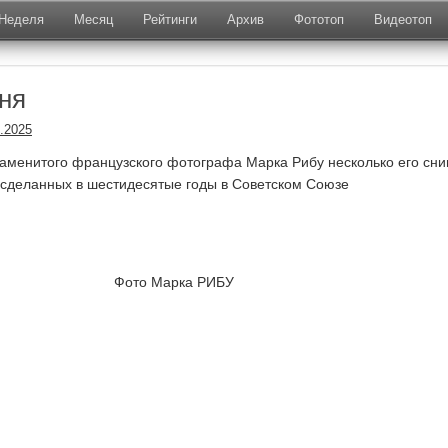
Неделя
Месяц
Рейтинги
Архив
Фототоп
Видеотоп
ня
.2025
аменитого французского фотографа Марка Рибу несколько его сни
сделанных в шестидесятые годы в Советском Союзе
Фото Марка РИБУ