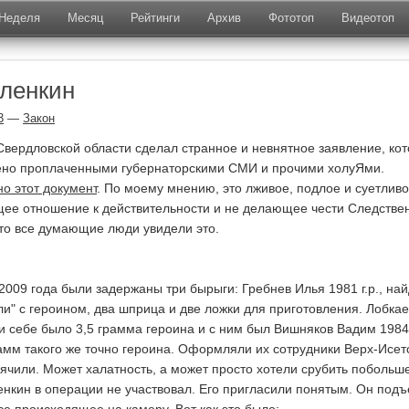
Неделя
Месяц
Рейтинги
Архив
Фототоп
Видеотоп
ленкин
3
—
Закон
Свердловской области сделал странное и невнятное заявление, ко
чено проплаченными губернаторскими СМИ и прочими холуЯми.
о этот документ
. По моему мнению, это лживое, подлое и суетлив
щее отношение к действительности и не делающее чести Следстве
что все думающие люди увидели это.
2009 года были задержаны три бырыги: Гребнев Илья 1981 г.р., на
и" с героином, два шприца и две ложки для приготовления. Лобкае
ри себе было 3,5 грамма героина и с ним был Вишняков Вадим 1984 г
рамм такого же точно героина. Оформляли их сотрудники Верх-Исет
сячили. Может халатность, а может просто хотели срубить побольш
енкин в операции не участвовал. Его пригласили понятым. Он подъ