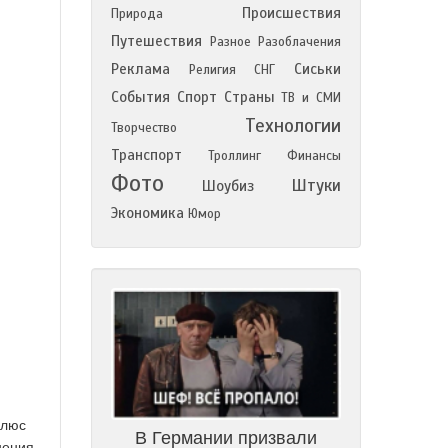
Происшествия
Природа
Путешествия
Разное
Разоблачения
Реклама
Сиськи
Религия
СНГ
События
Спорт
Страны
ТВ и СМИ
Технологии
Творчество
Транспорт
Троллинг
Финансы
Фото
Штуки
Шоубиз
Экономика
Юмор
плюс
В Германии призвали
нения