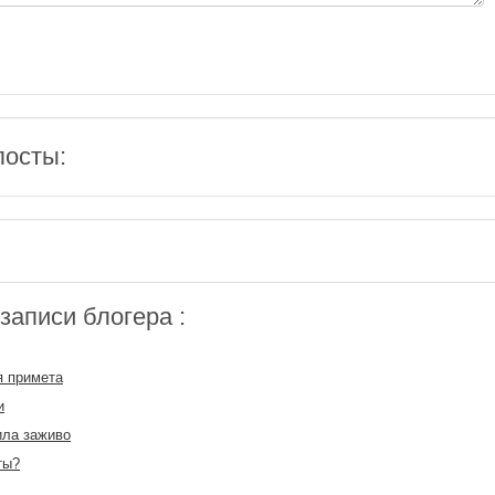
посты:
аписи блогера :
я примета
и
ила заживо
ты?