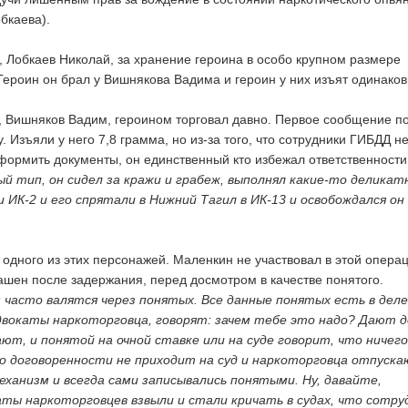
обкаева).
 Лобкаев Николай, за хранение героина в особо крупном размере
 Героин он брал у Вишнякова Вадима и героин у них изъят одинаков
 Вишняков Вадим, героином торговал давно. Первое сообщение п
. Изъяли у него 7,8 грамма, но из-за того, что сотрудники ГИБДД н
ормить документы, он единственный кто избежал ответственности
й тип, он сидел за кражи и грабеж, выполнял какие-то деликат
 ИК-2 и его спрятали в Нижний Тагил в ИК-13 и освобождался он
 одного из этих персонажей. Маленкин не участвовал в этой операц
шен после задержания, перед досмотром в качестве понятого.
 часто валятся через понятых. Все данные понятых есть в деле
вокаты наркоторговца, говорят: зачем тебе это надо? Дают д
ют, и понятой на очной ставке или на суде говорит, что ничего
по договоренности не приходит на суд и наркоторговца отпуска
ханизм и всегда сами записывались понятыми. Ну, давайте,
аты наркоторговцев взвыли и стали кричать в судах, что сотру