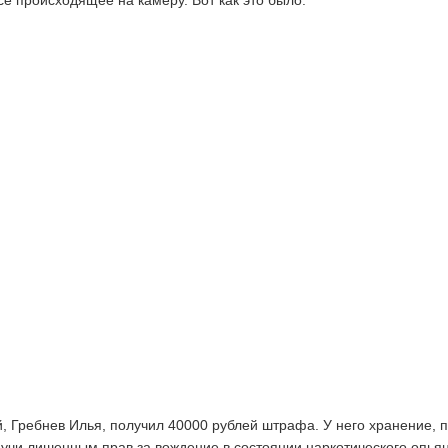
се происходящее на камеру. Вот как это было:
 Гребнев Илья, получил 40000 рублей штрафа. У него хранение, 
учи лишенным прав за вождение в состоянии наркотического опья