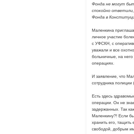
Фонда не могут быт
спокойно ответили,
Фонда в Конституци
Маленкина приглаша
личное участие боле
с УФСКН, с оператив
уважали и все охотн
больничные, на него 
операциях.
И заявление, что Мал
сотрудника полиции (
Есть здесь здравомы
операции. Он не знае
задержанных. Так как
Маленкину?! Если бы
хранить его, тащить 
свободой, добрым им