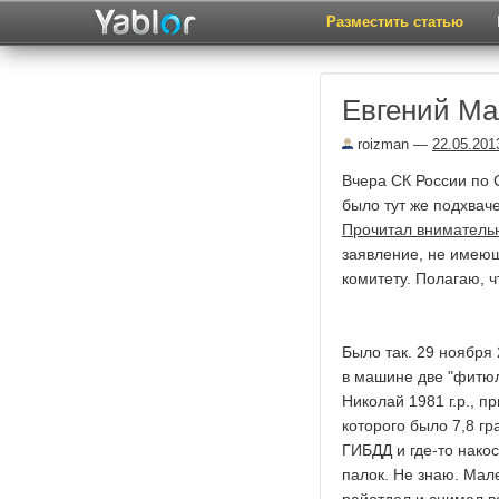
Разместить статью
Евгений Ма
roizman
—
22.05.201
Вчера СК России по 
было тут же подхва
Прочитал внимательн
заявление, не имею
комитету. Полагаю, 
Было так. 29 ноября 
в машине две "фитюл
Николай 1981 г.р., п
которого было 7,8 г
ГИБДД и где-то нако
палок. Не знаю. Мал