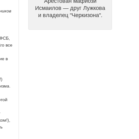
Арестован мафиози
Исмаилов — друг Лужкова
ников
и владелец "Черкизона".
УФСБ,
го все
ие в
!)
изма.
этой
т
ом!),
ть