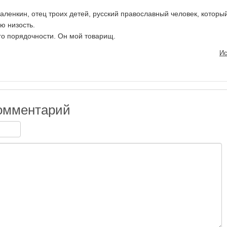
аленкин, отец троих детей, русский православный человек, которы
ю низость.
го порядочности. Он мой товарищ.
Ис
омментарий