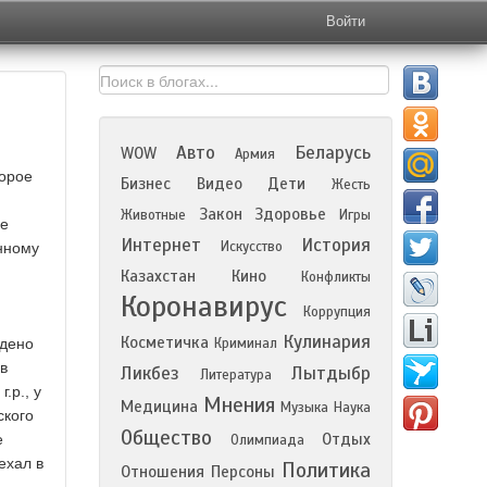
Войти
Авто
Беларусь
WOW
Армия
торое
Бизнес
Видео
Дети
Жесть
Закон
Здоровье
Животные
Игры
ое
Интернет
История
Искусство
нному
Казахстан
Кино
Конфликты
Коронавирус
Коррупция
Кулинария
Косметичка
йдено
Криминал
в
Ликбез
Лытдыбр
Литература
.р., у
Мнения
Медицина
Музыка
Наука
ского
Общество
Отдых
е
Олимпиада
ехал в
Политика
Отношения
Персоны