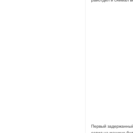
райотдел и снимал в
Первый задержанный,
ездил на машине буд