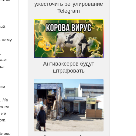
ужесточить регулирование
Telegram
ый.
о нему
е
.
ные
Антиваксеров будут
 из
штрафовать
ии.
. На
енег
 не
ют.
дники