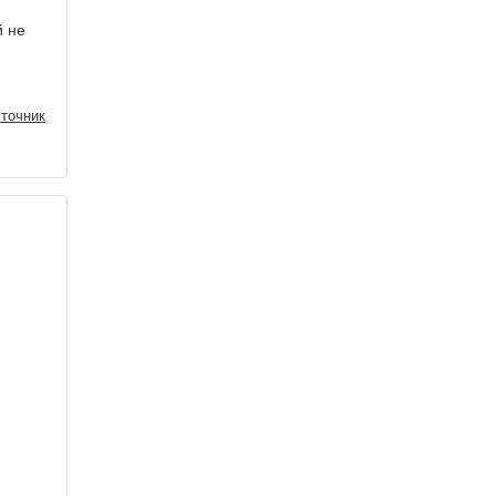
й не
точник