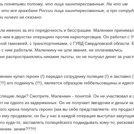
ь понятыми потому, что лица заинтересованные. На что им
 что все граждане России лица заинтересованные, а про сотруд
и ничего не сказано.
ли именно за его порядочность и бесстрашие. Маленкин принимал
е чем в двухстах операциях против наркоторговцев. Он работал с 
ной таможней, с транспортниками, с ГУВД Свердловской области. Е
о с ним работали. Маленкину не шли звания, не оплачивались
не распространялись никакие льготы, он не получал денег за участ
енкин купил героин (!) передал сотруднику полиции (!) и заставил (
!!!) его подкинуть (!!!), является образцом геббельсовщины и идиот
слящие люди? Смотрите, Маленкин - понятой. Он не участвовал в 
т ни одного из задержанных. Он не получает звездочки и деньги за
ого хрена покупать героин (как вы себе представляете- кто продас
 ему продавали, он бы у нас в каждой операции выступал закупщик
его куда-то, заставлять полицейского подкидывать кому-то, рискова
енем- зачем???!!!