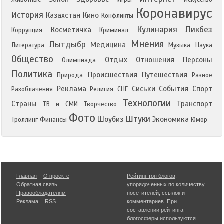
Животные
Игры
Искусство
Коронавирус
История
Казахстан
Кино
Конфликты
Кулинария
Ликбез
Косметичка
Коррупция
Криминал
Мнения
Лытдыбр
Медицина
Литература
Музыка
Наука
Общество
Отдых
Отношения
Персоны
Олимпиада
Политика
Происшествия
Путешествия
Природа
Разное
Реклама
Сиськи
События
Спорт
Разоблачения
Религия
СНГ
Технологии
Страны
Транспорт
ТВ и СМИ
Творчество
Фото
Штуки
Шоубиз
Экономика
Троллинг
Финансы
Юмор
Главная
О проекте
Рейтинг топ блогов
,
Обратная связь
упорядоченных по количеству
Правообладателям
посетителей, ссылок и
Реклама
RSS
комментариев. При
составлении рейтинга
блогосферы используются