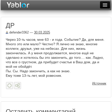
Разместить статью
Войти
ДР
Неделя
defender3362
—
30.03.2025
Месяц
Через 10-ть часов, мне 63 - и года. Событие? Да, для меня.
Много это или мало? Честно? Я лично не знаю, многие
Рейтинги
коллеги, друзья, уже на небесах. Для них, жизнь
закончилась. А у меня продолжается, многое ещё не
Архив
сделано и хотелось бы это закончить, до того.... как. Ладно,
что все о грустном, да прибудет счастье в Ваш дом, да и
Фототоп
мой не обойдёт.
Пы. Сы. Надо закончить, а как не знаю.
Видеотоп
Ему тоже 13-ть лет, мой ровесник.
Источник
Оставить комментарий