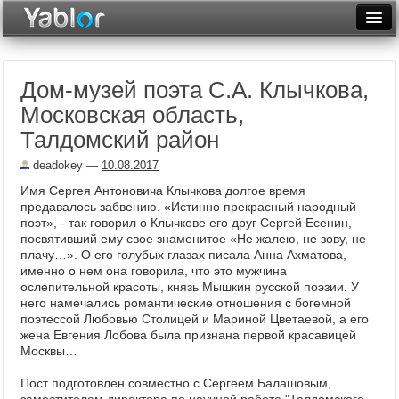
Разместить статью
Войти
Дом-музей поэта С.А. Клычкова,
Неделя
Московская область,
Месяц
Талдомский район
Рейтинги
deadokey
—
10.08.2017
Имя Сергея Антоновича Клычкова долгое время
Архив
предавалось забвению. «Истинно прекрасный народный
поэт», - так говорил о Клычкове его друг Сергей Есенин,
Фототоп
посвятивший ему свое знаменитое «Не жалею, не зову, не
плачу…». О его голубых глазах писала Анна Ахматова,
Видеотоп
именно о нем она говорила, что это мужчина
ослепительной красоты, князь Мышкин русской поэзии. У
него намечались романтические отношения с богемной
поэтессой Любовью Столицей и Мариной Цветаевой, а его
жена Евгения Лобова была признана первой красавицей
Москвы…
Пост подготовлен совместно с Сергеем Балашовым,