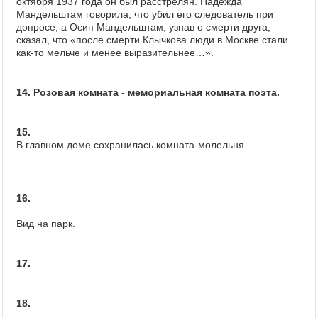
октября 1937 года он был расстрелян. Надежда
Мандельштам говорила, что убил его следователь при
допросе, а Осип Мандельштам, узнав о смерти друга,
сказал, что «после смерти Клычкова люди в Москве стали
как-то мельче и менее выразительнее…».
14. Розовая комната - мемориальная комната поэта.
15.
В главном доме сохранилась комната-молельня.
16.
Вид на парк.
17.
18.