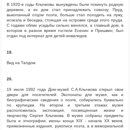
В 1920-е годы Клычковы вынуждены были покинуть родную
деревню, а их дом стал принадлежать совхозу. Пруд,
выкопанный отцом поэта, больше стал походить на лужу,
исчезла и беседка, стоящая на островке среди этого пруда.
С годами облик усадьбы сильно менялся, а главный дом, в
котором в разное время гостили Есенин и Пришвин, был
отдан под интернат для детей-инвалидов.
19.
Вид на Талдом.
20.
19 июля 1992 года Дом-музей С.А.Клычкова открыл свои
двери для посетителей. Экспонаты для музея, как и
биографические сведения о поэте, собирались буквально
по крупицам. На втором и третьем этажах музея
расположилась экспозиция, посвященная жизни и
творчеству Сергея Клычкова. В музее собраны предметы
быта и этнографии, иконы конца XIX - начала XX веков,
прижизненные издания, рукописи поэта, а в мемориальной