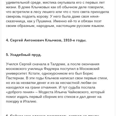
удивительной среде, мистика окутывала его с первых лет
жизни. В доме Клычковых как об обычном деле говорили,
что встретили в лесу лешего или что с того света приходила
свекровь подоить корову. У него была даже своя няня-
сказочница, как у Пушкина. Именно ей-то и обязан поэт
своим образным, народным, настоящим русским языком.
4. Сергей Антонович Клычков, 1910-е годы.
5. Усадебный пруд.
Учился Сергей сначала в Талдоме, а после окончания
московского училища Фидлера поступил в Московский
университет. Кстати, однокурсником его был Борис
Пастернак. В эти годы Клычков написал свои первые стихи,
но из-за нехватки денег и из-за несчастной любви он
находился на грани отчаяния. И тут судьба послала
«доброго гения» – Модеста Ильича Чайковского, который
помог издать первый сборник его стихов и дал денег на
поездку в Италию.
6. Сейчас уже сложно разглядеть остров на пруду.