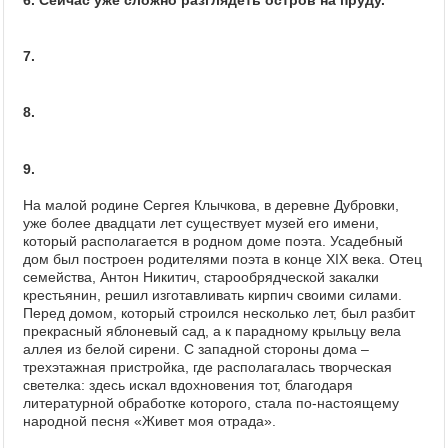
7.
8.
9.
На малой родине Сергея Клычкова, в деревне Дубровки,
уже более двадцати лет существует музей его имени,
который располагается в родном доме поэта. Усадебный
дом был построен родителями поэта в конце XIX века. Отец
семейства, Антон Никитич, старообрядческой закалки
крестьянин, решил изготавливать кирпич своими силами.
Перед домом, который строился несколько лет, был разбит
прекрасный яблоневый сад, а к парадному крыльцу вела
аллея из белой сирени. С западной стороны дома –
трехэтажная пристройка, где располагалась творческая
светелка: здесь искал вдохновения тот, благодаря
литературной обработке которого, стала по-настоящему
народной песня «Живет моя отрада».