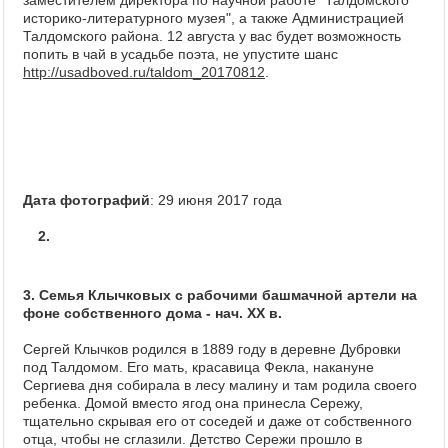
заместителем директора по научной работе "Талдомского
историко-литературного музея", а также Администрацией
Талдомского района. 12 августа у вас будет возможность
попить в чай в усадьбе поэта, не упустите шанс
http://usadboved.ru/taldom_20170812
.
Дата фотографий
: 29 июня 2017 года
2.
3. Семья Клычковых с рабочими башмачной артели на
фоне собственного дома - нач. XX в.
Сергей Клычков родился в 1889 году в деревне Дубровки
под Талдомом. Его мать, красавица Фекла, накануне
Сергиева дня собирала в лесу малину и там родила своего
ребенка. Домой вместо ягод она принесла Сережу,
тщательно скрывая его от соседей и даже от собственного
отца, чтобы не сглазили. Детство Сережи прошло в