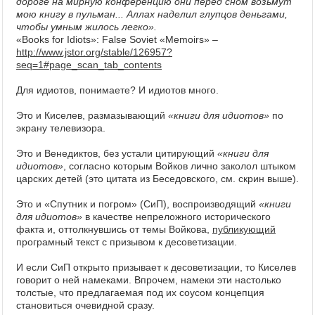
дороге на мирную конференцию они перед сном возьмут
мою книгу в пульман... Аллах наделил глупцов деньгами,
чтобы умным жилось легко».
«Books for Idiots»: False Soviet «Memoirs» –
http://www.jstor.org/stable/126957?
seq=1#page_scan_tab_contents
Для идиотов, понимаете? И идиотов много.
Это и Киселев, размазывающий
«книги для идиотов»
по
экрану телевизора.
Это и Венедиктов, без устали цитирующий
«книги для
идиотов»
, согласно которым Войков лично заколол штыком
царских детей (это цитата из Беседовского, см. скрин выше).
Это и «Спутник и погром» (СиП), воспроизводящий
«книги
для идиотов»
в качестве непреложного исторического
факта и, оттолкнувшись от темы Войкова,
публикующий
програмный текст с призывом к десоветизации.
И если СиП открыто призывает к десоветизации, то Киселев
говорит о ней намеками. Впрочем, намеки эти настолько
толстые, что предлагаемая под их соусом концепция
становиться очевидной сразу.