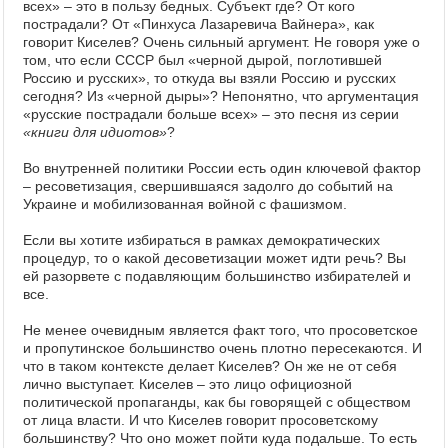
всех» – это в пользу бедных. Субъект где? От кого
пострадали? От «Пинхуса Лазаревича Вайнера», как
говорит Киселев? Очень сильный аргумент. Не говоря уже о
том, что если СССР был «черной дырой, поглотившей
Россию и русских», то откуда вы взяли Россию и русских
сегодня? Из «черной дыры»? Непонятно, что аргументация
«русские пострадали больше всех» – это песня из серии
«книги для идиотов»
?
Во внутренней политики России есть один ключевой фактор
– ресоветизация, свершившаяся задолго до событий на
Украине и мобилизованная войной с фашизмом.
Если вы хотите избираться в рамках демократических
процедур, то о какой десоветизации может идти речь? Вы
ей разорвете с подавляющим большинство избирателей и
все.
Не менее очевидным является факт того, что просоветское
и пропутинское большинство очень плотно пересекаются. И
что в таком контексте делает Киселев? Он же не от себя
лично выступает. Киселев – это лицо официозной
политической пропаганды, как бы говорящей с обществом
от лица власти. И что Киселев говорит просоветскому
большинству? Что оно может пойти куда подальше. То есть