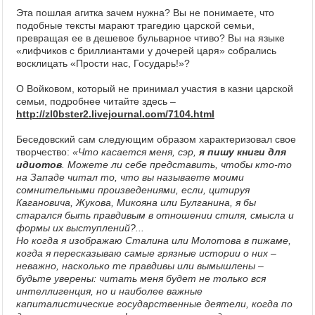
Эта пошлая агитка зачем нужна? Вы не понимаете, что
подобные тексты марают трагедию царской семьи,
превращая ее в дешевое бульварное чтиво? Вы на языке
«лифчиков с бриллиантами у дочерей царя» собрались
восклицать «Прости нас, Государь!»?
О Войковом, который не принимал участия в казни царской
семьи, подробнее читайте здесь –
http://zl0bster2.livejournal.com/7104.html
Беседовский сам следующим образом характеризовал свое
творчество:
«Что касается меня, сэр,
я пишу книги для
идиотов
. Можете ли себе представить, чтобы кто-то
на Западе читал то, что вы называете моими
сомнительными произведениями, если, цитируя
Кагановича, Жукова, Микояна или Булганина, я бы
старался быть правдивым в отношении стиля, смысла и
формы их выступлений?...
Но когда я изображаю Сталина или Молотова в пижаме,
когда я пересказываю самые грязные истории о них –
неважно, насколько те правдивы или вымышлены –
будьте уверены: читать меня будет не только вся
интеллигенция, но и наиболее важные
капиталистические государственные деятели, когда по