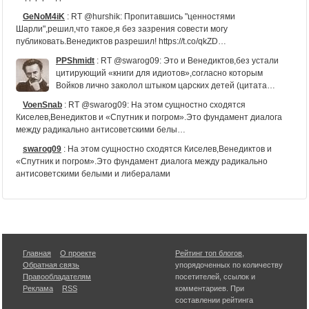
GeNoM4iK
:
RT @hurshik: Пропитавшись "ценностями
Шарли",решил,что такое,я без зазрения совести могу
публиковать.Венедиктов разрешил! https://t.co/qkZD…
PPShmidt
:
RT @swarog09: Это и Венедиктов,без устали
цитирующий «книги для идиотов»,согласно которым
Войков лично заколол штыком царских детей (цитата…
VoenSnab
:
RT @swarog09: На этом сущностно сходятся
Киселев,Венедиктов и «Спутник и погром».Это фундамент диалога
между радикально антисоветскими белы…
swarog09
:
На этом сущностно сходятся Киселев,Венедиктов и
«Спутник и погром».Это фундамент диалога между радикально
антисоветскими белыми и либералами
LinvilleJayne
:
...В. Познер, В. Соловьев, С. Доренко, А.
Венедиктов, А. Малахов...
rvt_wall
:
ХИТ FM ТОМСК | FM 101.7 MHZ - 06:52 (GMT+6) Сергей
Лазарев - В Самое Сердце https://t.co/8hRu3JyVOI #радио #томск
#тюмень #москва
Главная
О проекте
Рейтинг топ блогов
,
Обратная связь
упорядоченных по количеству
RusApollo
:
Сергей Лазарев стал жертвой фанатки
Правообладателям
посетителей, ссылок и
https://t.co/Wp37GJxa5b
Реклама
RSS
комментариев. При
Tvnet_Rus
:
Сергей Лазарев стал жертвой фанатки
составлении рейтинга