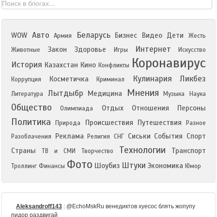
Авто
Беларусь
WOW
Бизнес
Видео
Дети
Армия
Жесть
Интернет
Закон
Здоровье
Животные
Игры
Искусство
Коронавирус
История
Казахстан
Кино
Конфликты
Кулинария
Ликбез
Косметичка
Коррупция
Криминал
Мнения
Лытдыбр
Медицина
Литература
Музыка
Наука
Общество
Отдых
Отношения
Персоны
Олимпиада
Политика
Происшествия
Путешествия
Природа
Разное
Реклама
Сиськи
События
Спорт
Разоблачения
Религия
СНГ
Технологии
Страны
Транспорт
ТВ и СМИ
Творчество
Фото
Штуки
Шоубиз
Экономика
Троллинг
Финансы
Юмор
Aleksandroff143
:
@EchoMskRu венедиктов хуесос блять жопупу
пидор раздвигай