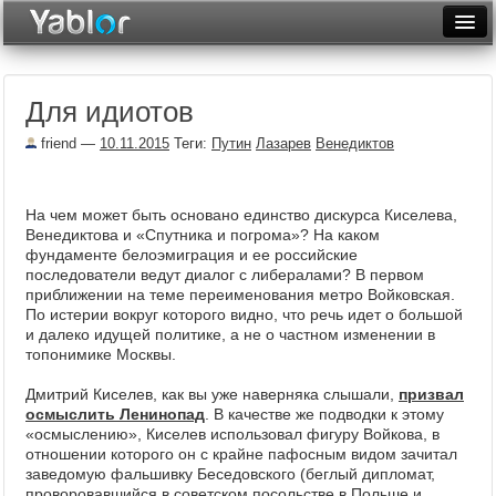
Разместить статью
Войти
Для идиотов
Неделя
friend
—
10.11.2015
Теги:
Путин
Лазарев
Венедиктов
Месяц
Рейтинги
На чем может быть основано единство дискурса Киселева,
Венедиктова и «Спутника и погрома»? На каком
Архив
фундаменте белоэмиграция и ее российские
последователи ведут диалог с либералами? В первом
Фототоп
приближении на теме переименования метро Войковская.
По истерии вокруг которого видно, что речь идет о большой
Видеотоп
и далеко идущей политике, а не о частном изменении в
топонимике Москвы.
Дмитрий Киселев, как вы уже наверняка слышали,
призвал
осмыслить Ленинопад
. В качестве же подводки к этому
«осмыслению», Киселев использовал фигуру Войкова, в
отношении которого он с крайне пафосным видом зачитал
заведомую фальшивку Беседовского (беглый дипломат,
проворовавшийся в советском посольстве в Польше и