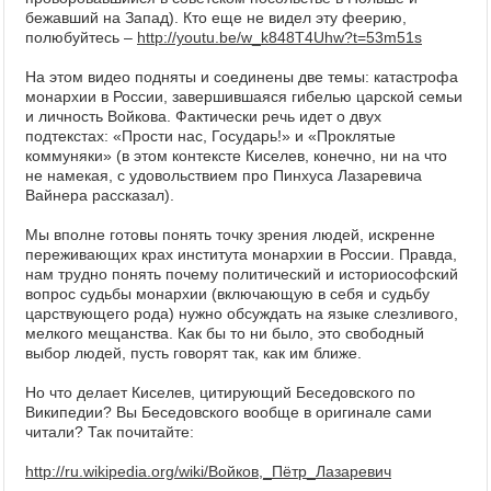
бежавший на Запад). Кто еще не видел эту феерию,
полюбуйтесь –
http://youtu.be/w_k848T4Uhw?t=53m51s
На этом видео подняты и соединены две темы: катастрофа
монархии в России, завершившаяся гибелью царской семьи
и личность Войкова. Фактически речь идет о двух
подтекстах: «Прости нас, Государь!» и «Проклятые
коммуняки» (в этом контексте Киселев, конечно, ни на что
не намекая, с удовольствием про Пинхуса Лазаревича
Вайнера рассказал).
Мы вполне готовы понять точку зрения людей, искренне
переживающих крах института монархии в России. Правда,
нам трудно понять почему политический и историософский
вопрос судьбы монархии (включающую в себя и судьбу
царствующего рода) нужно обсуждать на языке слезливого,
мелкого мещанства. Как бы то ни было, это свободный
выбор людей, пусть говорят так, как им ближе.
Но что делает Киселев, цитирующий Беседовского по
Википедии? Вы Беседовского вообще в оригинале сами
читали? Так почитайте:
http://ru.wikipedia.org/wiki/Войков,_Пётр_Лазаревич