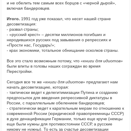
и не обелить тем самым всех борцов с «черной дырой»,
включая бандеровцев.
Итого.
1991 год уже показал, что несет нашей стране
десоветизация:
- развал страны;
- «русский крест» – десятки миллионов погибших и
неродившихся русских под завывания о репрессиях и
«Прости нас, Государь!»;
- крах экономики, тотальное обнищание осколков страны.
Все это стало возможным потому, что
«книги для идиотов»
были влиты в головы наших сограждан во время
Перестройки.
Сегодня все те же
«книги для идиотов»
предлагают нам
начать десоветизацию, которая:
- тактически ведет к делегитимизации Путина и созданию
предпосылок для введения репрессивной диктатуры в
России, с параллельным обелением бандеровцев;
- стратегически ведет к карательным мерам по отношению к
современной России (юридической правопреемницы СССР)
в духе денацификации Германии, только еще круче (немцы
еще были нужны для противостоянии СССР, а русские
никому не нужны). То есть за счастье десоветизации