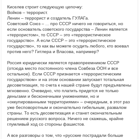
Киселев строит следующую цепочку:
Войков – террорист.
Ленин – террорист и создатель ГУЛАГа.
Советский Союз – ... про СССР ничего не говориться, но
если основатель советского государства – Ленин является
«террористом», то СССР – это «террористическое
государство». А если СССР – это «террористическое
государство», то как вы можете осудить любого, кто воевал
против него? Гитлера и Власова, например?
Россия юридически является правопреемником СССР
(отсюда место постоянного члена Совбеза ООН и все
остальное). Если СССР признается «террористическим
государством» и на этом основании запускает тотальная
десоветизация, то счета к нашей стране будут предъявлены
мгновенно. Очевидно, что платить придется не только
деньгами и бесконечными унижениями, но и
«оккупированными территориями» – очередным, в этот раз
уже бесповоротным и окончательно гибельным, развалом
страны. То есть десоветизация и станет окончательным
решением русского вопроса. Ничего не скажешь, крайне
глумливый ход со стороны фашистов.
А все разговоры о том, что «русские пострадали больше