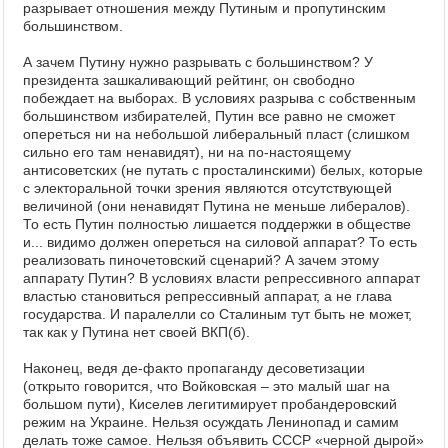
разрывает отношения между Путиным и пропутинским
большинством.
А зачем Путину нужно разрывать с большинством? У
президента зашкаливающий рейтинг, он свободно
побеждает на выборах. В условиях разрыва с собственным
большинством избирателей, Путин все равно не сможет
опереться ни на небольшой либеральный пласт (слишком
сильно его там ненавидят), ни на по-настоящему
антисоветских (не путать с просталинскими) белых, которые
с электоральной точки зрения являются отсутствующей
величиной (они ненавидят Путина не меньше либералов).
То есть Путин полностью лишается поддержки в обществе
и... видимо должен опереться на силовой аппарат? То есть
реализовать пиночетовский сценарий? А зачем этому
аппарату Путин? В условиях власти репрессивного аппарат
властью становиться репрессивный аппарат, а не глава
государства. И паралелли со Сталиным тут быть не может,
так как у Путина нет своей ВКП(б).
Наконец, ведя де-факто пропаганду десоветизации
(открыто говорится, что Войковская – это малый шаг на
большом пути), Киселев легитимирует пробандеровский
режим на Украине. Нельзя осуждать Ленинопад и самим
делать тоже самое. Нельзя объявить СССР «черной дырой»