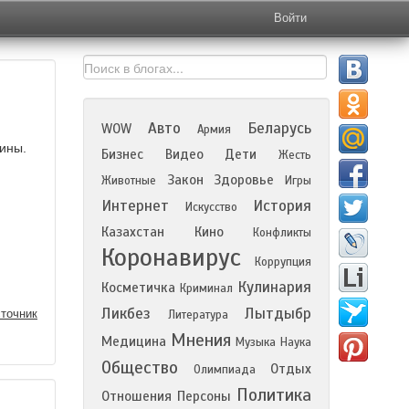
Войти
Авто
Беларусь
WOW
Армия
чины.
Бизнес
Видео
Дети
Жесть
Закон
Здоровье
Животные
Игры
Интернет
История
Искусство
Казахстан
Кино
Конфликты
Коронавирус
Коррупция
Кулинария
Косметичка
Криминал
Ликбез
Лытдыбр
точник
Литература
Мнения
Медицина
Музыка
Наука
Общество
Отдых
Олимпиада
Политика
Отношения
Персоны