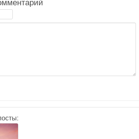
омментарий
посты: