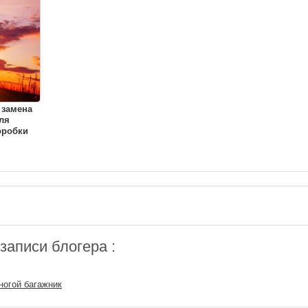
 замена
ля
оробки
аписи блогера :
ногой багажник