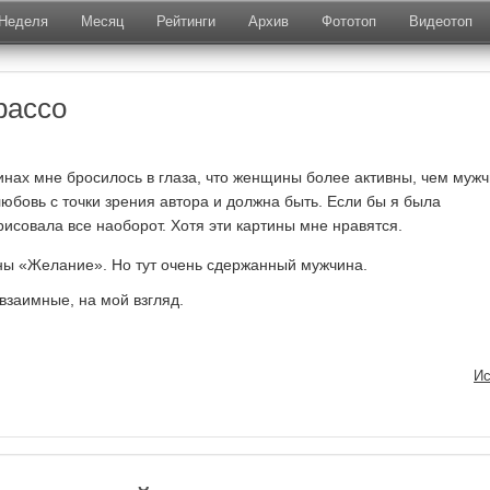
Неделя
Месяц
Рейтинги
Архив
Фототоп
Видеотоп
рассо
тинах мне бросилось в глаза, что женщины более активны, чем муж
любовь с точки зрения автора и должна быть. Если бы я была
рисовала все наоборот. Хотя эти картины мне нравятся.
ны «Желание». Но тут очень сдержанный мужчина.
взаимные, на мой взгляд.
Ис