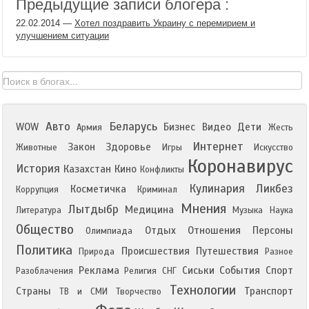
Предыдущие записи блогера :
22.02.2014
—
Хотел поздравить Украину с перемирием и
улучшением ситуации
Авто
Беларусь
WOW
Бизнес
Видео
Дети
Армия
Жесть
Интернет
Закон
Здоровье
Животные
Игры
Искусство
Коронавирус
История
Казахстан
Кино
Конфликты
Кулинария
Ликбез
Косметичка
Коррупция
Криминал
Мнения
Лытдыбр
Медицина
Литература
Музыка
Наука
Общество
Отдых
Отношения
Персоны
Олимпиада
Политика
Происшествия
Путешествия
Природа
Разное
Реклама
Сиськи
События
Спорт
Разоблачения
Религия
СНГ
Технологии
Страны
Транспорт
ТВ и СМИ
Творчество