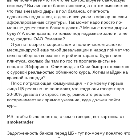
вы не понимаете что ли что не контролируете банковскую
систему? Вы лишаете банки лицензии, а потом выясняется,
что там внезапно дыры в пол баланса, отчетность
сдавалась подложная, а деньги все ушли в офшор на свои
аффилированные структуры. Так может надо просто по-
меньше денег таким банкам давать? Меньше потом дырки
будут? А если давать, то только под надежные залоги, а не
под кредиты ОАО Ромашка?
Я уж не говорю о социальном и политическом аспекте -
месяцок-другой еще такой девальвации и народ поймет что
сильно обеднел внезапно и рейтинг гаранта будет ниже
плинтуса, сколько бы там по гос тв пропагандисты не
вещали. Эйфория от Олимпиады в Сочи быстро столкнется
с суровой реальностью обменного курса. Хотим майдан на
красной площади?
Плюс потрясающая коммуникация - по-моему первые
лица ЦБ реально не понимают, что когда они говорят про
20-30% девала по стресс тесту, рынок это реально
воспринимает как прямое указание, куда должен пойти
курс.
P.S. чтобы было понятно, о чем я говорю, вот картинка от
smoketrader
Задолженность банков перед ЦБ - тут по-моему понятно что