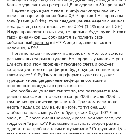
Кого-то удивляет что резервы ЦБ похудели на 30 при этом?
Падение курса уже меняет и инфляционную картину -
если в январе инфляция была 0,6% против 1% в прошлом
году (разница 0.4%), то за следующие две недели с начала
года разница сократилась уже до 0.2% (1.1% против 1.3%).
И курс продолжает валиться, т.е. дальше будет хуже. И как с
такой динамикой ЦБ собирается выполнить свой
собственный
прогноз
в 5%? А еще недавно он хотел
напомню, 4.5%!
Понятно наши чиновники напирают, что мол все валюты
развивающихся рынков упали. Но пардон - у многих стран
EM есть при этом профицит текущего счета и бюджет
который уже тоже в профиците будет существенном при
таком курсе? А Рубль уже перформит хуже всех, даже
турецкой лиры, где двойные дефициты большие и
постоянные скандалы в правительстве.
Что особенно умиляет, так это то, что повторяется все
ровно тоже самое, что было в конце 2008 начале 2009, с
точностью практически до запятой. При этом если тогда
нефть падала со 150 на 40 в итоге, то тут она 110
стабильно, плюс минус.А что будет, если будет 80? Я не
знаю, в ЦБ после смены команды разогнали уже всех, кто
тогда был "в рынке"? Как можно наступать второй раз на
одни и те же грабли с таким интузиазмом? Сотрудники ЦБ -