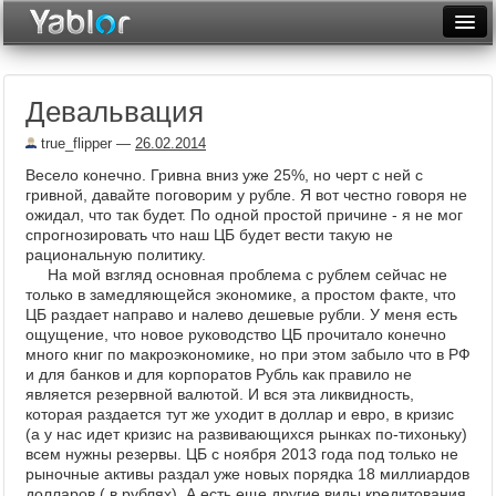
Разместить статью
Войти
Девальвация
Неделя
true_flipper
—
26.02.2014
Месяц
Весело конечно. Гривна вниз уже 25%, но черт с ней с
гривной, давайте поговорим у рубле. Я вот честно говоря не
Рейтинги
ожидал, что так будет. По одной простой причине - я не мог
спрогнозировать что наш ЦБ будет вести такую не
Архив
рациональную политику.
На мой взгляд основная проблема с рублем сейчас не
Фототоп
только в замедляющейся экономике, а простом факте, что
ЦБ раздает направо и налево дешевые рубли. У меня есть
Видеотоп
ощущение, что новое руководство ЦБ прочитало конечно
много книг по макроэкономике, но при этом забыло что в РФ
и для банков и для корпоратов Рубль как правило не
является резервной валютой. И вся эта ликвидность,
которая раздается тут же уходит в доллар и евро, в кризис
(а у нас идет кризис на развивающихся рынках по-тихоньку)
всем нужны резервы. ЦБ с ноября 2013 года под только не
рыночные активы раздал уже новых порядка 18 миллиардов
долларов ( в рублях). А есть еще другие виды кредитования.