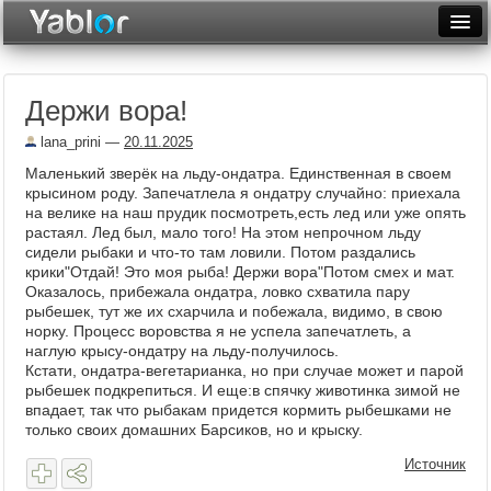
Разместить статью
Войти
Держи вора!
Неделя
lana_prini
—
20.11.2025
Месяц
Маленький зверёк на льду-ондатра. Единственная в своем
крысином роду. Запечатлела я ондатру случайно: приехала
Рейтинги
на велике на наш прудик посмотреть,есть лед или уже опять
растаял. Лед был, мало того! На этом непрочном льду
Архив
сидели рыбаки и что-то там ловили. Потом раздались
крики"Отдай! Это моя рыба! Держи вора"Потом смех и мат.
Фототоп
Оказалось, прибежала ондатра, ловко схватила пару
рыбешек, тут же их схарчила и побежала, видимо, в свою
Видеотоп
норку. Процесс воровства я не успела запечатлеть, а
наглую крысу-ондатру на льду-получилось.
Кстати, ондатра-вегетарианка, но при случае может и парой
рыбешек подкрепиться. И еще:в спячку животинка зимой не
впадает, так что рыбакам придется кормить рыбешками не
только своих домашних Барсиков, но и крыску.
Источник