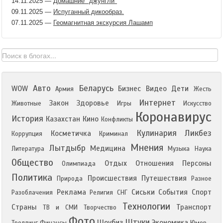
14.11.2025
—
Домашние "джунгли"
09.11.2025
—
Испуганный дикообраз.
07.11.2025
—
Геомагнитная экскурсия Лашамп
Авто
Беларусь
WOW
Бизнес
Видео
Дети
Армия
Жесть
Интернет
Закон
Здоровье
Животные
Игры
Искусство
Коронавирус
История
Казахстан
Кино
Конфликты
Кулинария
Ликбез
Косметичка
Коррупция
Криминал
Мнения
Лытдыбр
Медицина
Литература
Музыка
Наука
Общество
Отдых
Отношения
Персоны
Олимпиада
Политика
Происшествия
Путешествия
Природа
Разное
Реклама
Сиськи
События
Спорт
Разоблачения
Религия
СНГ
Технологии
Страны
Транспорт
ТВ и СМИ
Творчество
Фото
Штуки
Шоубиз
Экономика