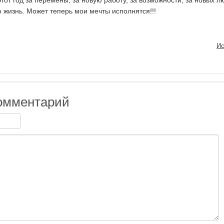
тот год за перемены, за новую работу, за возможности, за новых л
 жизнь. Может теперь мои мечты исполнятся!!!
Ис
омментарий