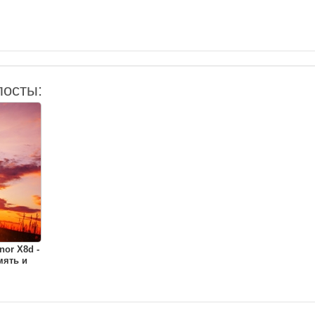
посты:
or X8d -
мять и