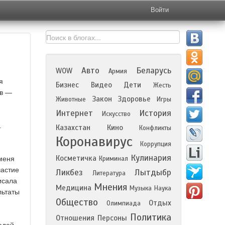
Войти
Авто
Беларусь
WOW
Армия
я
Бизнес
Видео
Дети
Жесть
ов —
Закон
Здоровье
Животные
Игры
Интернет
История
Искусство
.
Казахстан
Кино
Конфликты
Коронавирус
Коррупция
Кулинария
Косметичка
еменя
Криминал
частие
Ликбез
Лытдыбр
Литература
исала
Мнения
Медицина
Музыка
Наука
льтаты
Общество
Отдых
Олимпиада
Политика
Отношения
Персоны