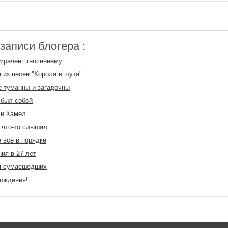
аписи блогера :
мрачен по-осеннему
из песен "Короля и шута"
 туманны и загадочны
 был собой
 и Кэмел
 что-то слышал
всё в порядке
ия в 27 лет
я сумасшедших
ождения!