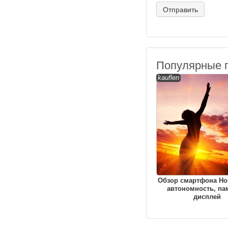
Популярные 
kauflen
Обзор смартфона Hon
автономность, па
дисплей