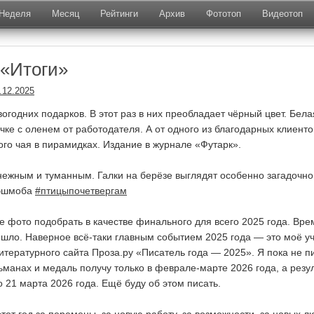
Неделя
Месяц
Рейтинги
Архив
Фототоп
Видеотоп
«Итоги»
.12.2025
огодних подарков. В этот раз в них преобладает чёрный цвет. Бела
чке с оленем от работодателя. А от одного из благодарных клиент
ого чая в пирамидках. Издание в журнале «Футарк».
ежным и туманным. Галки на берёзе выглядят особенно загадочно
хэшмоба
#птицыпочетвергам
ое фото подобрать в качестве финального для всего 2025 года. Вр
ишло. Наверное всё-таки главным событием 2025 года — это моё у
литературного сайта Проза.ру «Писатель года — 2025». Я пока не п
льманах и медаль получу только в феврале-марте 2026 года, а резу
о 21 марта 2026 года. Ещё буду об этом писать.