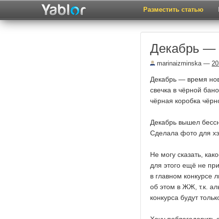
Разместить статью
Декабрь — 
marinaizminska
—
20
Декабрь — время нов
свечка в чёрной бано
чёрная коробка чёрн
Декабрь вышел бессн
Сделала фото для 
Не могу сказать, как
для этого ещё не пр
в главном конкурсе 
об этом в ЖЖ, т.к. а
конкурса будут тольк