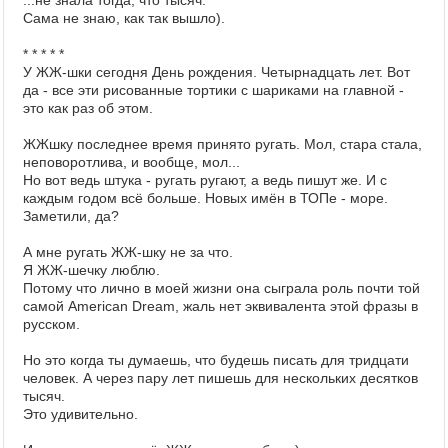
...не знала тогда, что тысяч.
Сама не знаю, как так вышло).
* * * * *
У ЖЖ-шки сегодня День рождения. Четырнадцать лет. Вот
да - все эти рисованные тортики с шариками на главной -
это как раз об этом.
ЖЖшку последнее время принято ругать. Мол, стара стала,
неповоротлива, и вообще, мол...
Но вот ведь штука - ругать ругают, а ведь пишут же. И с
каждым годом всё больше. Новых имён в ТОПе - море.
Заметили, да?
А мне ругать ЖЖ-шку не за что.
Я ЖЖ-шечку люблю.
Потому что лично в моей жизни она сыграла роль почти той
самой American Dream, жаль нет эквивалента этой фразы в
русском.
Но это когда ты думаешь, что будешь писать для тридцати
человек. А через пару лет пишешь для нескольких десятков
тысяч.
Это удивительно.