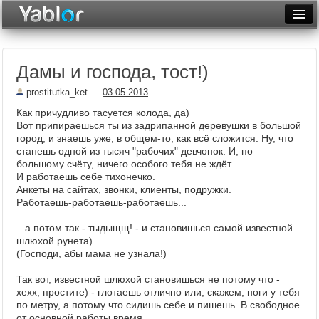
Разместить статью
Войти
Дамы и господа, тост!)
Неделя
prostitutka_ket
—
03.05.2013
Месяц
Как причудливо тасуется колода, да)
Вот припираешься ты из задрипанной деревушки в большой
Рейтинги
город, и знаешь уже, в общем-то, как всё сложится. Ну, что
станешь одной из тысяч "рабочих" девчонок. И, по
Архив
большому счёту, ничего особого тебя не ждёт.
И работаешь себе тихонечко.
Фототоп
Анкеты на сайтах, звонки, клиенты, подружки.
Работаешь-работаешь-работаешь...
Видеотоп
...а потом так - тыдыщщ! - и становишься самой известной
шлюхой рунета)
(Господи, абы мама не узнала!)
Так вот, известной шлюхой становишься не потому что -
хехх, простите) - глотаешь отлично или, скажем, ноги у тебя
по метру, а потому что сидишь себе и пишешь. В свободное
от основной работы время.