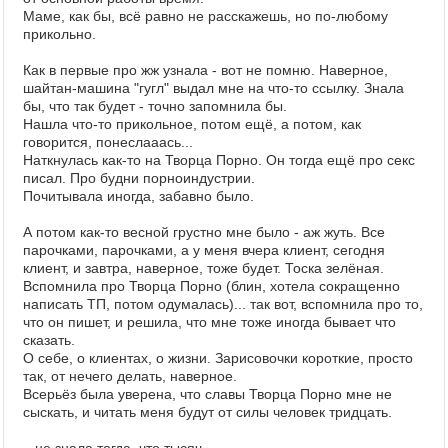
Маме, как бы, всё равно не расскажешь, но по-любому
прикольно.
Как в первые про жж узнала - вот не помню. Наверное,
шайтан-машина "гугл" выдал мне на что-то ссылку. Знала
бы, что так будет - точно запомнила бы.
Нашла что-то прикольное, потом ещё, а потом, как
говорится, понеслааась...
Наткнулась как-то на Творца Порно. Он тогда ещё про секс
писал. Про будни порноиндустрии.
Почитывала иногда, забавно было.
А потом как-то весной грустно мне было - аж жуть. Все
парочками, парочками, а у меня вчера клиент, сегодня
клиент, и завтра, наверное, тоже будет. Тоска зелёная.
Вспомнила про Творца Порно (блин, хотела сокращенно
написать ТП, потом одумалась)... так вот, вспомнила про то,
что он пишет, и решила, что мне тоже иногда бывает что
сказать.
О себе, о клиентах, о жизни. Зарисовочки короткие, просто
так, от нечего делать, наверное.
Всерьёз была уверена, что славы Творца Порно мне не
сыскать, и читать меня будут от силы человек тридцать.