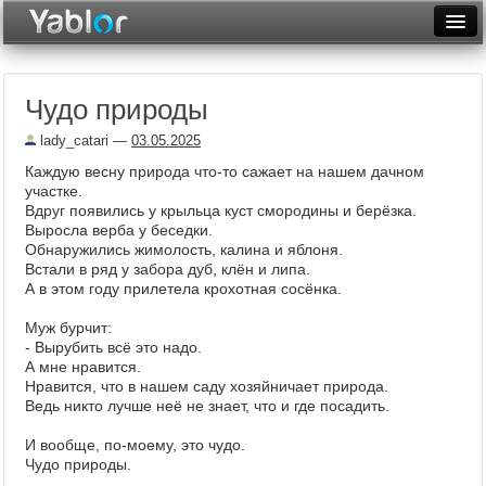
Разместить статью
Войти
Чудо природы
Неделя
lady_catari
—
03.05.2025
Месяц
Каждую весну природа что-то сажает на нашем дачном
участке.
Рейтинги
Вдруг появились у крыльца куст смородины и берёзка.
Выросла верба у беседки.
Архив
Обнаружились жимолость, калина и яблоня.
Встали в ряд у забора дуб, клён и липа.
Фототоп
А в этом году прилетела крохотная сосёнка.
Видеотоп
Муж бурчит:
- Вырубить всё это надо.
А мне нравится.
Нравится, что в нашем саду хозяйничает природа.
Ведь никто лучше неё не знает, что и где посадить.
И вообще, по-моему, это чудо.
Чудо природы.