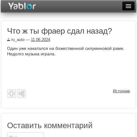
Разместить статью
Войти
Что ж ты фраер сдал назад?
Неделя
ru_auto
—
11.06.2024
Месяц
Один уже накатался на божественной силуминовой раме.
Недолго музыка играла.
Рейтинги
Архив
Фототоп
Источник
Видеотоп
Оставить комментарий