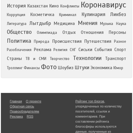
Коронавирус
История
Казахстан
Кино
Конфликты
Кулинария
Ликбез
Косметичка
Коррупция
Криминал
Мнения
Лытдыбр
Медицина
Литература
Музыка
Наука
Общество
Отдых
Отношения
Персоны
Олимпиада
Политика
Происшествия
Путешествия
Природа
Разное
Реклама
Сиськи
События
Спорт
Разоблачения
Религия
СНГ
Технологии
Страны
Транспорт
ТВ и СМИ
Творчество
Фото
Штуки
Шоубиз
Экономика
Троллинг
Финансы
Юмор
Главная
О проекте
Рейтинг топ блогов
,
Обратная связь
упорядоченных по количеству
Правообладателям
посетителей, ссылок и
Реклама
RSS
комментариев. При
составлении рейтинга
блогосферы используются
данные, полученные из