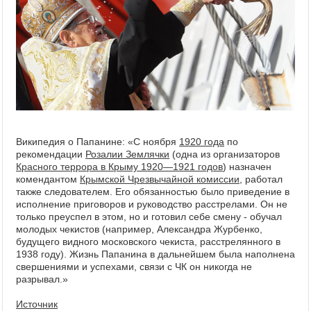
Википедия о Папанине: «С ноября
1920 года
по
рекомендации
Розалии Землячки
(одна из организаторов
Красного террора в Крыму 1920—1921 годов
) назначен
комендантом
Крымской Чрезвычайной комиссии
, работал
также следователем. Его обязанностью было приведение в
исполнение приговоров и руководство расстрелами. Он не
только преуспел в этом, но и готовил себе смену - обучал
молодых чекистов (например, Александра Журбенко,
будущего видного московского чекиста, расстрелянного в
1938 году). Жизнь Папанина в дальнейшем была наполнена
свершениями и успехами, связи с ЧК он никогда не
разрывал.»
Источник