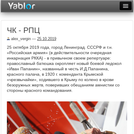
Разместить статью
Войти
ЧК - РПЦ
Неделя
alex_vergin
—
25.10.2019
Месяц
25 октября 2019 года, город Ленинград. CCCРФ и т.н.
«Российская армия» (в действительности очередная
Рейтинги
инкарнация РККА) - в привычном своем репертуаре:
православный батюшка окропляет новый боевой ледокол
Архив
«Иван Папанин», названный в честь И.Д.Папанина,
красного палача, в 1920 г. коменданта Крымской
Фототоп
«чрезвычайки», ходившего в Крыму по колено в крови
безоружных жертв, поверивших обещаниям амнистии со
Видеотоп
стороны красного командования.