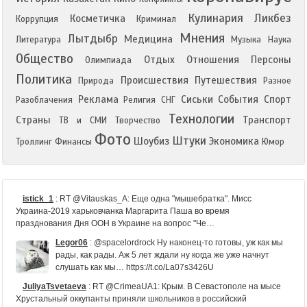
Кулинария
Ликбез
Косметичка
Коррупция
Криминал
Мнения
Лытдыбр
Медицина
Литература
Музыка
Наука
Общество
Отдых
Отношения
Персоны
Олимпиада
Политика
Происшествия
Путешествия
Природа
Разное
Реклама
Сиськи
События
Спорт
Разоблачения
Религия
СНГ
Технологии
Страны
Транспорт
ТВ и СМИ
Творчество
Фото
Штуки
Шоубиз
Экономика
Троллинг
Финансы
Юмор
istick_1
:
RT @Vitauskas_A: Еще одна "мышебратка". Мисс
Украина-2019 харьковчанка Маргарита Паша во время
празднования Дня ООН в Украине на вопрос "Че…
Legor06
:
@spacelordrock Ну наконец-то готовы, уж как мы
рады, как рады. Аж 5 лет ждали ну когда же уже начнут
слушать как мы… https://t.co/La07s3426U
JuliyaTsvetaeva
:
RT @CrimeaUA1: Крым. В Севастополе на мысе
Хрустальный оккупанты приняли школьников в российский