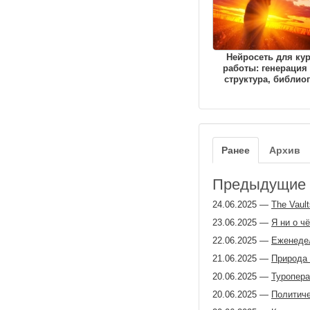
Нейросеть для ку
работы: генерация 
структура, библио
Ранее
Архив
Предыдущие з
24.06.2025
—
The Vault
23.06.2025
—
Я ни о ч
22.06.2025
—
Еженеде
21.06.2025
—
Природа 
20.06.2025
—
Туропера
20.06.2025
—
Политиче