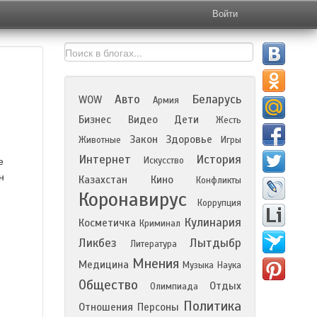
Войти
Авто
Беларусь
WOW
Армия
Бизнес
Видео
Дети
Жесть
Закон
Здоровье
Животные
Игры
Интернет
История
Искусство
е
н
Казахстан
Кино
Конфликты
Коронавирус
Коррупция
Кулинария
Косметичка
Криминал
Ликбез
Лытдыбр
Литература
Мнения
Медицина
Музыка
Наука
Общество
Отдых
Олимпиада
Политика
Отношения
Персоны