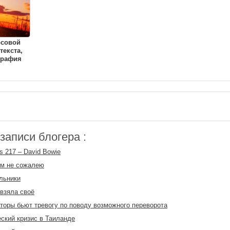
рсовой
текста,
графия
аписи блогера :
s 217 – David Bowie
ём не сожалею
льники
взяла своё
торы бьют тревогу по поводу возможного переворота
ский кризис в Таиланде