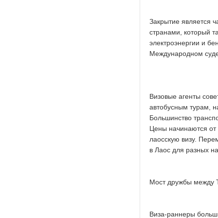
Закрытие является 
странами, который т
электроэнергии и бе
Международном суде,
Визовые агенты сов
автобусным турам, н
Большинство транспо
Цены начинаются от 
лаосскую визу. Пере
в Лаос для разных н
Мост дружбы между 
Виза-раннеры больш