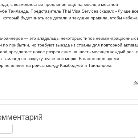
нда, с возможностью продления ещё на месяц в местной
бе Таиланда. Представитель Thai Visa Services сказал: «Лучше вс
, который будет знать все детали и текущие правила, чтобы избежа
за-раннеров — это владельцы некоторых типов неиммиграционных 
й по прибытии, но требуют выезда из страны для повторной актива
iland предлагает новое разрешение на шесть месяцев каждый раз, к
в Таиланд по воздуху, суше или морю. В настоящее время
ор не влияет на рейсы между Камбоджей и Таиландом.
Ис
омментарий