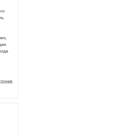
его
ть
виз,
ции.
огда
точник