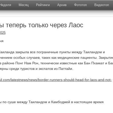
Неделя
Месяц
Рейтинги
Архив
Фототоп
Видеотоп
ы теперь только через Лаос
2025
ня
Таиланда закрыла все пограничные пункты между Таиландом и
чением особых случаев, таких как медицинские пациенты. Закрыти
в районе Понг Нам Рон, технически известные как Бан Пхаккат и Ба
ярны среди туристов и экспатов из Паттайи.
il.com/latestnews/news/border-runners-should-head-for-laos-and-not-
ы по суше между Таиландом и Камбоджей в настоящее время