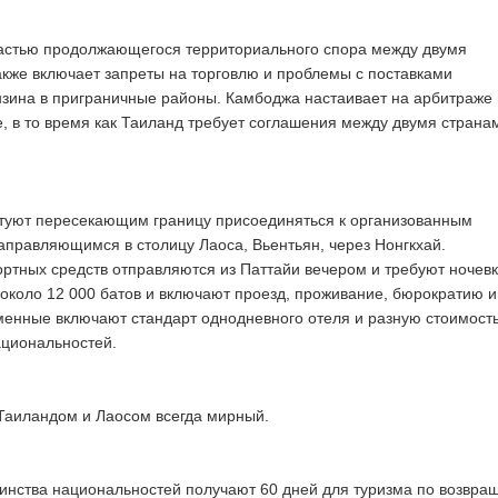
частью продолжающегося территориального спора между двумя
акже включает запреты на торговлю и проблемы с поставками
нзина в приграничные районы. Камбоджа настаивает на арбитраже 
 в то время как Таиланд требует соглашения между двумя страна
етуют пересекающим границу присоединяться к организованным
аправляющимся в столицу Лаоса, Вьентьян, через Нонгкхай.
ртных средств отправляются из Паттайи вечером и требуют ночевк
около 12 000 батов и включают проезд, проживание, бюрократию и
менные включают стандарт однодневного отеля и разную стоимост
ациональностей.
Таиландом и Лаосом всегда мирный.
инства национальностей получают 60 дней для туризма по возвра