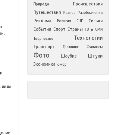
Происшествия
Природа
Путешествия
Разное
Разоблачения
Реклама
Сиськи
Религия
СНГ
в
События
Спорт
Страны
ТВ и СМИ
ми.
Технологии
Творчество
Транспорт
Троллинг
Финансы
Фото
Штуки
Шоубиз
Экономика
Юмор
и.
ь визы
щении