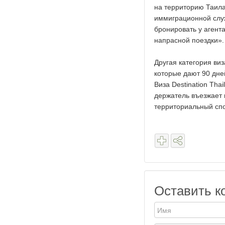
на территорию Таила
иммиграционной служ
бронировать у агента
напрасной поездки».
Другая категория ви
которые дают 90 дне
Виза Destination Tha
держатель въезжает 
территориальный сп
Оставить к