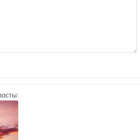
посты: