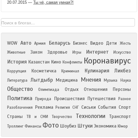
20.07.2015
—
Ты чё, самая умная?!
Авто
Беларусь
WOW
Бизнес
Видео
Дети
Армия
Жесть
Интернет
Закон
Здоровье
Животные
Игры
Искусство
Коронавирус
История
Казахстан
Кино
Конфликты
Кулинария
Ликбез
Косметичка
Коррупция
Криминал
Мнения
Лытдыбр
Медицина
Литература
Музыка
Наука
Общество
Отдых
Отношения
Персоны
Олимпиада
Политика
Происшествия
Путешествия
Природа
Разное
Реклама
Сиськи
События
Спорт
Разоблачения
Религия
СНГ
Технологии
Страны
Транспорт
ТВ и СМИ
Творчество
Фото
Штуки
Шоубиз
Экономика
Троллинг
Финансы
Юмор