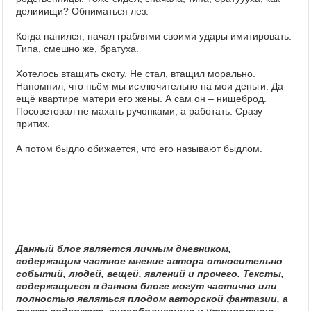
делииищи? Обниматься лез.
Когда напился, начал граблями своими удары имитировать.
Типа, смешно же, братуха.
Хотелось втащить скоту. Не стал, втащил морально.
Напомнил, что пьём мы исключительно на мои деньги. Да
ещё квартире матери его жены. А сам он – нищеброд.
Посоветовал не махать ручонками, а работать. Сразу
притих.
А потом быдло обижается, что его называют быдлом.
Данный блог является личным дневником,
содержащим частное мнение автора относительно
событий, людей, вещей, явлений и прочего. Тексты,
содержащиеся в данном блоге могут частично или
полностью являться плодом авторской фантазии, а