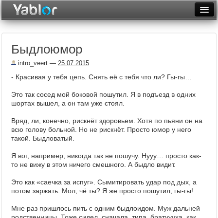
Разместить статью
Войти
Быдлоюмор
Неделя
intro_veert
—
25.07.2015
Месяц
- Красивая у тебя цепь. Снять её с тебя что ли? Гы-гы…
Рейтинги
Это так сосед мой боковой пошутил. Я в подъезд в одних
шортах вышел, а он там уже стоял.
Архив
Вряд, ли, конечно, рискнёт здоровьем. Хотя по пьяни он на
Фототоп
всю голову больной. Но не рискнёт. Просто юмор у него
такой. Быдловатый.
Видеотоп
Я вот, например, никогда так не пошучу. Нууу… просто как-
то не вижу в этом ничего смешного. А быдло видит.
Это как «саечка за испуг». Сымитировать удар под дых, а
потом заржать. Мол, чё ты? Я же просто пошутил, гы-гы!
Мне раз пришлось пить с одним быдлоидом. Муж дальней
родственницы. Тоже сидел, сначала, типа, братуууха, как