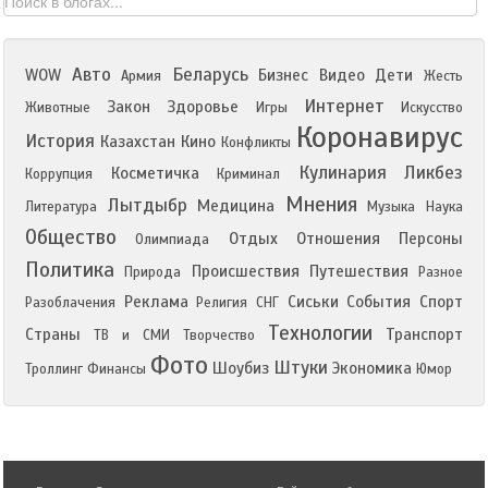
Авто
Беларусь
WOW
Бизнес
Видео
Дети
Армия
Жесть
Интернет
Закон
Здоровье
Животные
Игры
Искусство
Коронавирус
История
Казахстан
Кино
Конфликты
Кулинария
Ликбез
Косметичка
Коррупция
Криминал
Мнения
Лытдыбр
Медицина
Литература
Музыка
Наука
Общество
Отдых
Отношения
Персоны
Олимпиада
Политика
Происшествия
Путешествия
Природа
Разное
Реклама
Сиськи
События
Спорт
Разоблачения
Религия
СНГ
Технологии
Страны
Транспорт
ТВ и СМИ
Творчество
Фото
Штуки
Шоубиз
Экономика
Троллинг
Финансы
Юмор