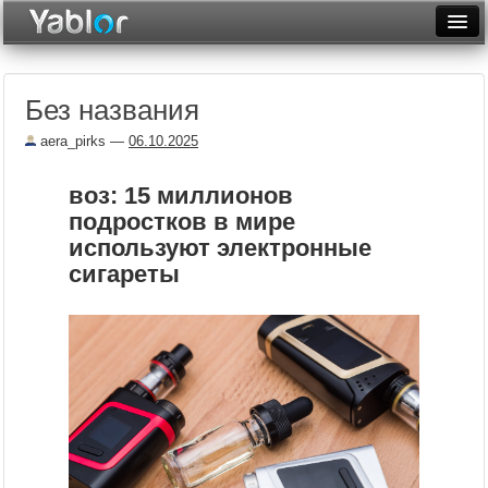
Разместить статью
Войти
Без названия
Неделя
aera_pirks
—
06.10.2025
Месяц
воз: 15 миллионов
Рейтинги
подростков в мире
Архив
используют электронные
сигареты
Фототоп
Видеотоп