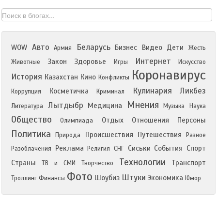
Авто
Беларусь
WOW
Бизнес
Видео
Дети
Армия
Жесть
Интернет
Закон
Здоровье
Животные
Игры
Искусство
Коронавирус
История
Казахстан
Кино
Конфликты
Кулинария
Ликбез
Косметичка
Коррупция
Криминал
Мнения
Лытдыбр
Медицина
Литература
Музыка
Наука
Общество
Отдых
Отношения
Персоны
Олимпиада
Политика
Происшествия
Путешествия
Природа
Разное
Реклама
Сиськи
События
Спорт
Разоблачения
Религия
СНГ
Технологии
Страны
Транспорт
ТВ и СМИ
Творчество
Фото
Штуки
Шоубиз
Экономика
Троллинг
Финансы
Юмор